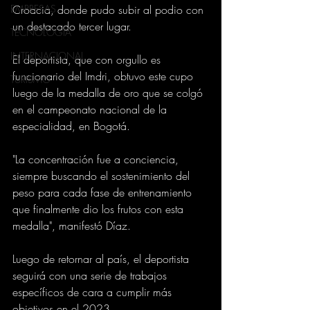
EMPRESAS
Croacia, donde pudo subir al podio con 
un destacado tercer lugar.  
TECNOLOGIA
INTERNACIONAL
El deportista, que con orgullo es 
funcionario del Imdri, obtuvo este cupo 
TURISMO
luego de la medalla de oro que se colgó 
en el campeonato nacional de la 
especialidad, en Bogotá. 
"La concentración fue a conciencia, 
siempre buscando el sostenimiento del 
peso para cada fase de entrenamiento 
que finalmente dio los frutos con esta 
medalla", manifestó Díaz. 
Luego de retornar al país, el deportista 
seguirá con una serie de trabajos 
específicos de cara a cumplir más 
objetivos en el 2023.  