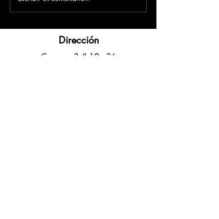
Dirección
​Carrera 3 # 12 - 36
C.C. Pasaje Real Piso 8
Ibague, Tolima