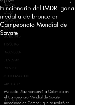
30 jul 2023
RESUMEN
Funcionario del IMDRI gana
SALUD
medalla de bronce en
DEPORTES
Campeonato Mundial de
JUDICIAL
Savate
GOBIERNO
INSÓLITAS
FARANDULA
BIENESTAR
EVENTOS
MEDIO AMBIENTE
VARIEDADES
Mauricio Díaz representó a Colombia en 
CIUDAD
el Campeonato Mundial de Savate, 
EDUCACION
modalidad de Combat, que se realizó en 