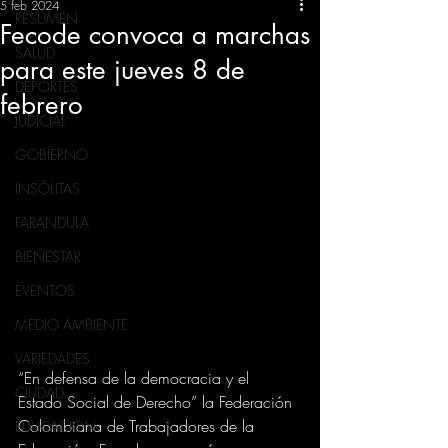
5 feb 2024
RESUMEN
Fecode convoca a marchas
SALUD
para este jueves 8 de
DEPORTES
febrero
JUDICIAL
GOBIERNO
INSÓLITAS
FARANDULA
BIENESTAR
EVENTOS
MEDIO AMBIENTE
VARIEDADES
“En defensa de la democracia y el 
CIUDAD
Estado Social de Derecho” la Federación 
Colombiana de Trabajadores de la 
EDUCACION