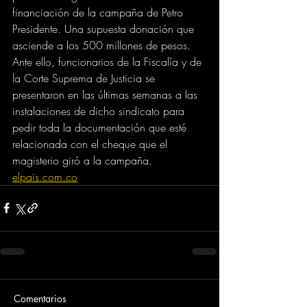
financiación de la campaña de Petro 
Presidente. Una supuesta donación que 
asciende a los 500 millones de pesos.
Ante ello, funcionarios de la Fiscalía y de 
la Corte Suprema de Justicia se 
presentaron en las últimas semanas a las 
instalaciones de dicho sindicato para 
pedir toda la documentación que esté 
relacionada con el cheque que el 
magisterio giró a la campaña.
elpais.com.co
Comentarios