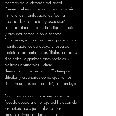
Además de la elección del Fiscal 
General, el movimiento sindical también 
invita a las manifestaciones “por la 
libertad de asociación y expresión”, 
sumado al rechazo de la estigmatización 
y presunta persecución a Fecode.
Finalmente, en la misiva se agradeció las 
manifestaciones de apoyo y respaldo 
recibidas de parte de las filiales, centrales 
sindicales, organizaciones sociales y 
políticas alternativas, líderes 
democráticos, entre otros. “En tiempos 
difíciles y escenarios complejos vamos 
siempre unidos con Fecode”, se concluyó.
Esta convocatoria nace luego de que 
Fecode quedara en el ojo del huracán de 
las autoridades judiciales por las 
presuntas irregularidades en la 