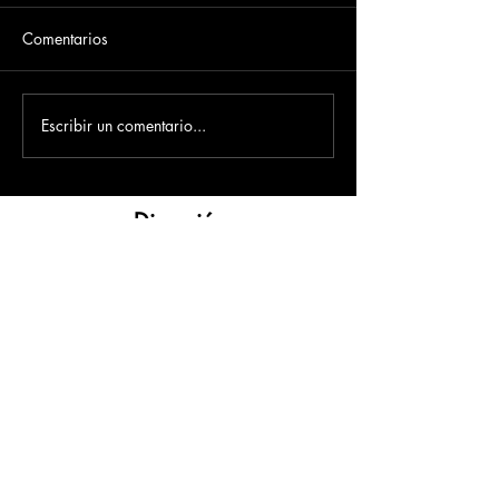
Comentarios
Escribir un comentario...
Dirección
​Carrera 3 # 12 - 36
C.C. Pasaje Real Piso 8
Ibague, Tolima