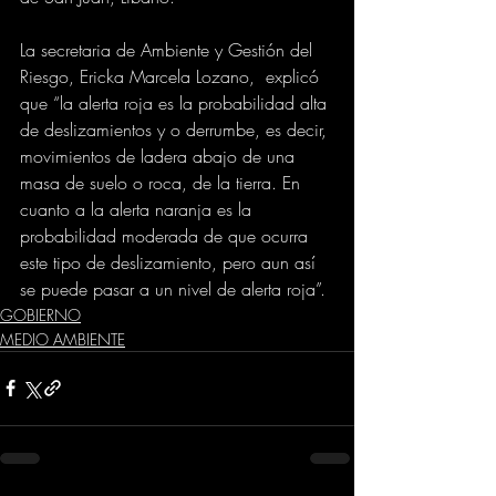
La secretaria de Ambiente y Gestión del 
Riesgo, Ericka Marcela Lozano,  explicó 
que “la alerta roja es la probabilidad alta 
de deslizamientos y o derrumbe, es decir, 
movimientos de ladera abajo de una 
masa de suelo o roca, de la tierra. En 
cuanto a la alerta naranja es la 
probabilidad moderada de que ocurra 
este tipo de deslizamiento, pero aun así 
se puede pasar a un nivel de alerta roja”.
GOBIERNO
MEDIO AMBIENTE