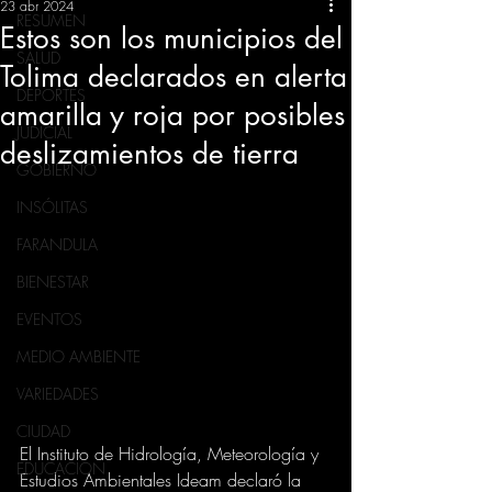
23 abr 2024
RESUMEN
Estos son los municipios del
SALUD
Tolima declarados en alerta
DEPORTES
amarilla y roja por posibles
JUDICIAL
deslizamientos de tierra
GOBIERNO
INSÓLITAS
FARANDULA
BIENESTAR
EVENTOS
MEDIO AMBIENTE
VARIEDADES
CIUDAD
El Instituto de Hidrología, Meteorología y 
EDUCACION
Estudios Ambientales Ideam declaró la 