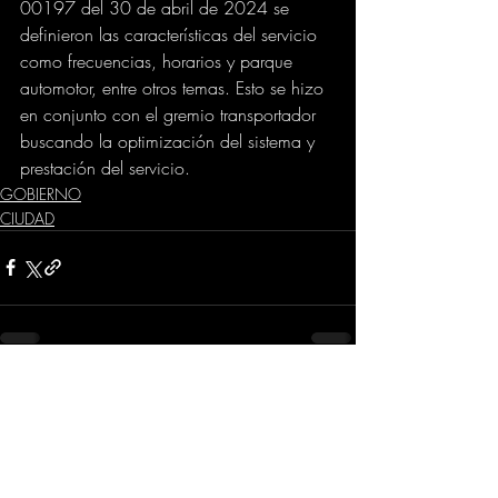
00197 del 30 de abril de 2024 se 
definieron las características del servicio 
como frecuencias, horarios y parque 
automotor, entre otros temas. Esto se hizo 
en conjunto con el gremio transportador 
buscando la optimización del sistema y 
prestación del servicio.
GOBIERNO
CIUDAD
Comentarios