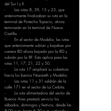
del Sur I y II.
-	Las rutas 8, 39, 15 y 23, que 
anteriormente finalizaban su ruta en la 
terminal de Protecho Topacio, ahora 
terminarán en la terminal de Nueva 
Castilla. 
-	En el sector de Modelia, las rutas 
que anteriormente subían y bajaban por 
carrera 8D ahora bajarán por la 8D y 
subirán por la 8F. Esto aplica para las 
rutas 11, 17, 21, 22 y 50. 
-	La ruta 17 ampliará su cobertura 
hacia los barrios Nazareth y Modelia. 
-	Las rutas 11 y 31 saldrán de la 
calle 171 en el sector de La Ceibita. 
-	La ruta alimentadora del sector de 
Buenos Aires prestará servicio los 
sábados, domingos y festivos, desde las 
8:00 a.m. hasta 6:30 p.m, saliendo y 