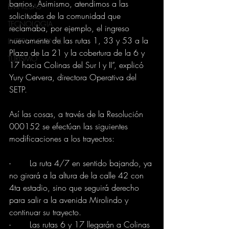
barrios. Asimismo, atendimos a las 
EMPRESAS
solicitudes de la comunidad que 
TECNOLOGIA
reclamaba, por ejemplo, el ingreso 
nuevamente de las rutas 1, 33 y 53 a la 
INTERNACIONAL
Plaza de La 21 y la cobertura de la 6 y 
TURISMO
17 hacia Colinas del Sur I y II”, explicó 
Yury Cervera, directora Operativa del 
SETP. 
Así las cosas, a través de la Resolución 
000152 se efectúan las siguientes 
modificaciones a los trayectos: 
-	La ruta 4/7 en sentido bajando, ya 
no girará a la altura de la calle 42 con 
4ta estadio, sino que seguirá derecho 
para salir a la avenida Mirolindo y 
continuar su trayecto. 
-	Las rutas 6 y 17 llegarán a Colinas 