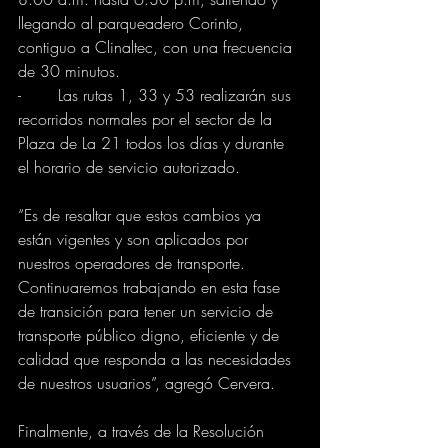
llegando al parqueadero Corinto, 
contiguo a Clinaltec, con una frecuencia 
de 30 minutos.
-	Las rutas 1, 33 y 53 realizarán sus 
recorridos normales por el sector de la 
Plaza de La 21 todos los días y durante 
el horario de servicio autorizado.
“Es de resaltar que estos cambios ya 
están vigentes y son aplicados por 
nuestros operadores de transporte. 
Continuaremos trabajando en esta fase 
de transición para tener un servicio de 
transporte público digno, eficiente y de 
calidad que responda a las necesidades 
de nuestros usuarios”, agregó Cervera. 
Finalmente, a través de la Resolución 