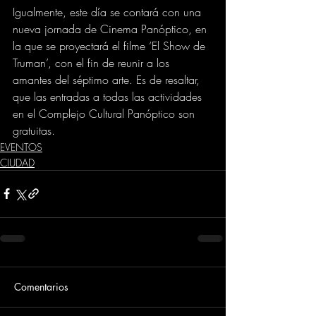
Igualmente, este día se contará con una 
nueva jornada de Cinema Panóptico, en 
la que se proyectará el filme ‘El Show de 
Truman’, con el fin de reunir a los 
amantes del séptimo arte. Es de resaltar, 
que las entradas a todas las actividades 
en el Complejo Cultural Panóptico son 
gratuitas.
EVENTOS
CIUDAD
Comentarios