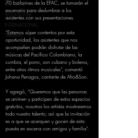
70 bailarines de la EFAC, se tomarán el 
EMPRESAS
escenario para deslumbrar a los 
TECNOLOGIA
asistentes con sus presentaciones.  
INTERNACIONAL
“Estamos súper contentos por esta 
TURISMO
oportunidad, los asistentes que nos 
acompañen podrán disfrutar de las 
músicas del Pacífico Colombiano, la 
cumbia, el porro, son cubano y boleros, 
entre otros ritmos musicales”, comentó 
Johana Penagos, cantante de Afro&Son. 
Y agregó, “Queremos que las personas 
se animen y participen de estos espacios 
gratuitos, nosotros los artistas mostraremos 
todo nuestro talento; así que la invitación 
es a que se acerquen y gocen de esta 
puesta en escena con amigos y familia”. 