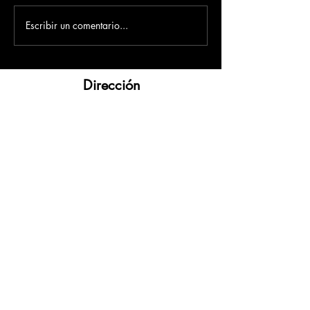
Escribir un comentario...
Dirección
​Carrera 3 # 12 - 36
C.C. Pasaje Real Piso 8
Ibague, Tolima