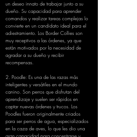
un deseo innato de trabajar junto a su 
dueño. Su capacidad para aprender 
comandos y realizar tareas complejas lo 
convierte en un candidato ideal para el 
adiestramiento. Los Border Collies son 
muy receptivos a las órdenes, ya que 
están motivados por la necesidad de 
agradar a su dueño y recibir 
recompensas.
2. Poodle: Es una de las razas más 
inteligentes y versátiles en el mundo 
canino. Son perros que disfrutan del 
aprendizaje y suelen ser rápidos en 
captar nuevas órdenes y trucos. Los 
Poodles fueron originalmente criados 
para ser perros de agua, especializados 
en la caza de aves, lo que les dio una 
gran capacidad para concentrarse y 