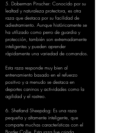
5. Doberman Pinscher: Conocido por su 
lealtad y naturaleza protectora, es otra 
raza que destaca por su facilidad de 
adiestramiento. Aunque históricamente se 
ha utilizado como perro de guardia y 
protección, también son extremadamente 
inteligentes y pueden aprender 
rápidamente una variedad de comandos.
Esta raza responde muy bien al 
entrenamiento basado en el refuerzo 
positivo y a menudo se destaca en 
deportes caninos y actividades como la 
agilidad y el rastreo.
6. Shetland Sheepdog: Es una raza 
pequeña y altamente inteligente, que 
comparte muchas características con el 
Border Collie. Esta raza fue criada 