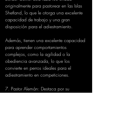
originalmente para pastorear en las Islas 
Shetland, lo que le otorga una excelente 
capacidad de trabajo y una gran 
disposición para el adiestramiento.
Además, tienen una excelente capacidad 
para aprender comportamientos 
complejos, como la agilidad o la 
obediencia avanzada, lo que los 
convierte en perros ideales para el 
adiestramiento en competiciones.
7. Pastor Alemán: Destaca por su 
inteligencia y facilidad de 
adiestramiento. Son perros 
extremadamente leales, protectores y 
atentos, lo que les permite trabajar de 
manera eficiente con su dueño. 