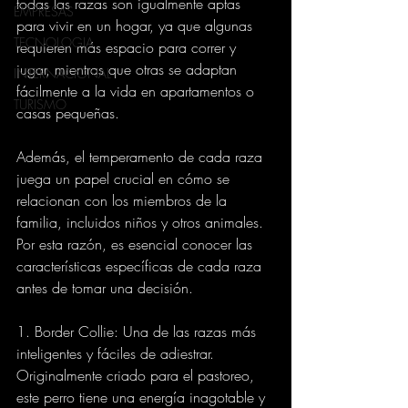
todas las razas son igualmente aptas 
EMPRESAS
para vivir en un hogar, ya que algunas 
TECNOLOGIA
requieren más espacio para correr y 
jugar, mientras que otras se adaptan 
INTERNACIONAL
fácilmente a la vida en apartamentos o 
TURISMO
casas pequeñas.
Además, el temperamento de cada raza 
juega un papel crucial en cómo se 
relacionan con los miembros de la 
familia, incluidos niños y otros animales. 
Por esta razón, es esencial conocer las 
características específicas de cada raza 
antes de tomar una decisión.
1. Border Collie: Una de las razas más 
inteligentes y fáciles de adiestrar. 
Originalmente criado para el pastoreo, 
este perro tiene una energía inagotable y 