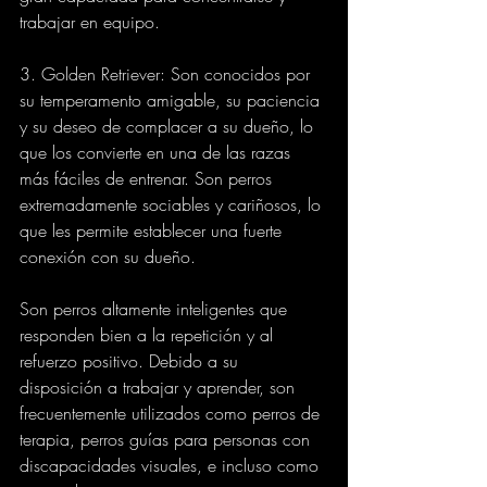
trabajar en equipo.
3. Golden Retriever: Son conocidos por 
su temperamento amigable, su paciencia 
y su deseo de complacer a su dueño, lo 
que los convierte en una de las razas 
más fáciles de entrenar. Son perros 
extremadamente sociables y cariñosos, lo 
que les permite establecer una fuerte 
conexión con su dueño.
Son perros altamente inteligentes que 
responden bien a la repetición y al 
refuerzo positivo. Debido a su 
disposición a trabajar y aprender, son 
frecuentemente utilizados como perros de 
terapia, perros guías para personas con 
discapacidades visuales, e incluso como 