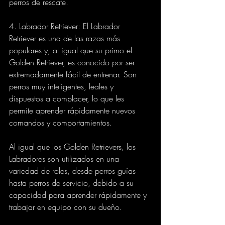
perros de rescate.
4. Labrador Retriever: El Labrador 
Retriever es una de las razas más 
populares y, al igual que su primo el 
Golden Retriever, es conocido por ser 
extremadamente fácil de entrenar. Son 
perros muy inteligentes, leales y 
dispuestos a complacer, lo que les 
permite aprender rápidamente nuevos 
comandos y comportamientos.
Al igual que los Golden Retrievers, los 
Labradores son utilizados en una 
variedad de roles, desde perros guías 
hasta perros de servicio, debido a su 
capacidad para aprender rápidamente y 
trabajar en equipo con su dueño.