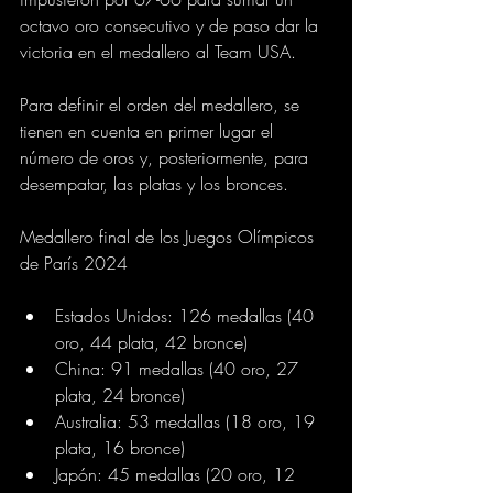
octavo oro consecutivo y de paso dar la 
victoria en el medallero al Team USA.
Para definir el orden del medallero, se 
tienen en cuenta en primer lugar el 
número de oros y, posteriormente, para 
desempatar, las platas y los bronces.
Medallero final de los Juegos Olímpicos 
de París 2024
Estados Unidos: 126 medallas (40 
oro, 44 plata, 42 bronce)
China: 91 medallas (40 oro, 27 
plata, 24 bronce)
Australia: 53 medallas (18 oro, 19 
plata, 16 bronce)
Japón: 45 medallas (20 oro, 12 