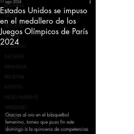
11 ago 2024
RESUMEN
Estados Unidos se impuso
SALUD
en el medallero de los
DEPORTES
Juegos Olímpicos de París
JUDICIAL
2024
GOBIERNO
INSÓLITAS
FARANDULA
BIENESTAR
EVENTOS
MEDIO AMBIENTE
VARIEDADES
Gracias al oro en el básquetbol 
CIUDAD
femenino, torneo que puso fin este 
EDUCACION
domingo a la quincena de competencias 