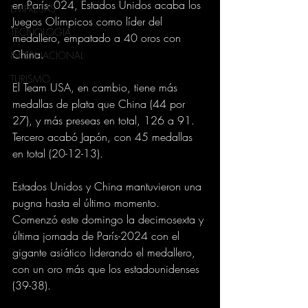
en París- 024, Estados Unidos acaba los 
EMPRESAS
Juegos Olímpicos como líder del 
TECNOLOGIA
medallero, empatado a 40 oros con 
China.
INTERNACIONAL
TURISMO
El Team USA, en cambio, tiene más 
medallas de plata que China (44 por 
27), y más preseas en total, 126 a 91. 
Tercero acabó Japón, con 45 medallas 
en total (20-12-13).
Estados Unidos y China mantuvieron una 
pugna hasta el último momento. 
Comenzó este domingo la decimosexta y 
última jornada de París-2024 con el 
gigante asiático liderando el medallero, 
con un oro más que los estadounidenses 
(39-38).