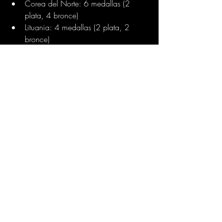
Corea del Norte: 6 medallas (2 
plata, 4 bronce)
Lituania: 4 medallas (2 plata, 2 
bronce)
Armenia: 4 medallas (3 plata, 1 
bronce)
Portugal: 4 medallas (1 oro, 2 plata, 
1 bronce)
Etiopía: 4 medallas (1 oro, 3 plata)
India: 6 medallas (1 plata, 5 bronce)
Kirguistán: 6 medallas (2 plata, 4 
bronce)
Moldavia: 4 medallas (1 plata, 3 
bronce)
Kosovo: 2 medallas (1 plata, 1 
bronce)
Chipre: 1 medalla (1 plata)
Fiyi: 1 medalla (1 plata)
Panamá: 1 medalla (1 plata)