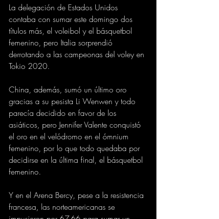
La delegación de Estados Unidos 
contaba con sumar este domingo dos 
títulos más, el voleibol y el básquetbol 
femenino, pero Italia sorprendió 
derrotando a las campeonas del voley en 
Tokio 2020.
China, además, sumó un último oro 
gracias a su pesista Li Wenwen y todo 
parecía decidido en favor de los 
asiáticos, pero Jennifer Valente conquistó 
el oro en el velódromo en el ómnium 
femenino, por lo que todo quedaba por 
decidirse en la última final, el básquetbol 
femenino.
Y en el Arena Bercy, pese a la resistencia 
francesa, las norteamericanas se 
impusieron por 67-66 para sumar un 