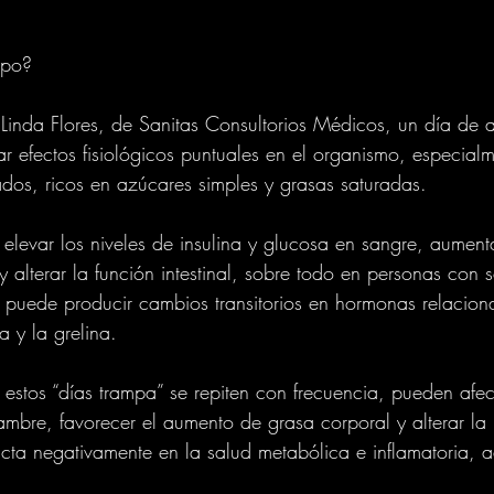
rpo?
a Linda Flores, de Sanitas Consultorios Médicos, un día de 
r efectos fisiológicos puntuales en el organismo, especialme
ados, ricos en azúcares simples y grasas saturadas.
elevar los niveles de insulina y glucosa en sangre, aumenta
y alterar la función intestinal, sobre todo en personas con s
, puede producir cambios transitorios en hormonas relacion
a y la grelina.
stos “días trampa” se repiten con frecuencia, pueden afect
ambre, favorecer el aumento de grasa corporal y alterar la 
acta negativamente en la salud metabólica e inflamatoria, ad