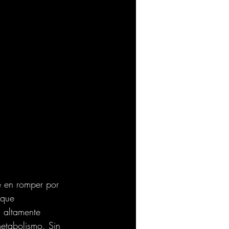
e en romper por 
 que 
s altamente 
metabolismo. Sin 