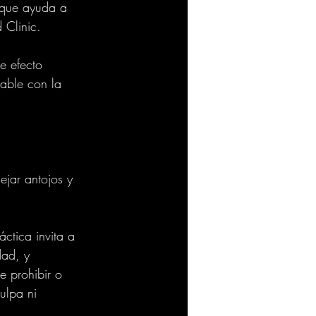
 que ayuda a 
 Clinic.
e efecto 
able con la 
jar antojos y 
ctica invita a 
dad, y 
e prohibir o 
ulpa ni 