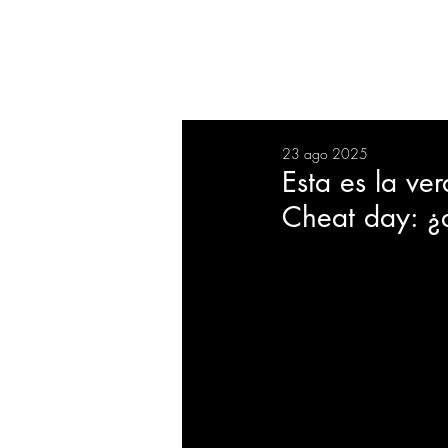
RESUMEN
SALUD
DEP
23 ago 2025
BIENESTAR
EVENTOS
Esta es la ve
Cheat day: ¿
EMPRESAS
TECNOLO