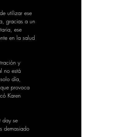
e utilizar ese 
a, gracias a un 
aria, ese 
nte en la salud 
tración y 
l no está 
solo día, 
o que provoca 
lcó Karen 
t day se 
os demasiado 