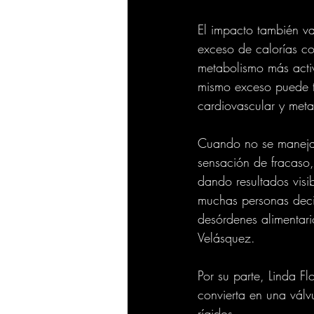
El impacto también var
exceso de calorías co
metabolismo más acti
mismo exceso puede tr
cardiovascular y meta
Cuando no se maneja c
sensación de fracaso,
dando resultados visi
muchas personas decid
desórdenes alimentari
Velásquez.
Por su parte, Linda F
convierta en una vál
rígidos.