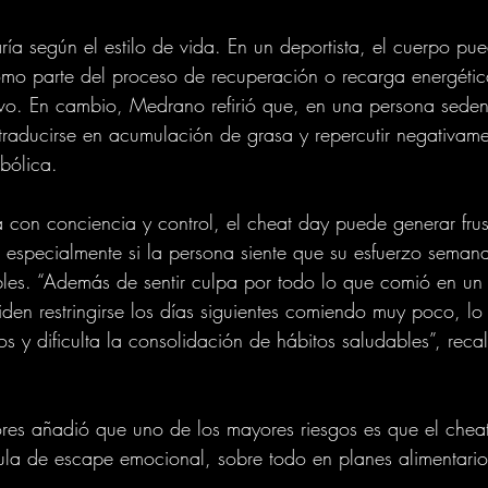
ía según el estilo de vida. En un deportista, el cuerpo pued
mo parte del proceso de recuperación o recarga energétic
vo. En cambio, Medrano refirió que, en una persona sedent
aducirse en acumulación de grasa y repercutir negativame
bólica.
on conciencia y control, el cheat day puede generar frus
 especialmente si la persona siente que su esfuerzo semana
bles. “Además de sentir culpa por todo lo que comió en un 
en restringirse los días siguientes comiendo muy poco, l
os y dificulta la consolidación de hábitos saludables”, reca
lores añadió que uno de los mayores riesgos es que el chea
vula de escape emocional, sobre todo en planes alimentari