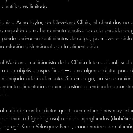
ientífico es limitado.
ionista Anna Taylor, de Cleveland Clinic, el cheat day no 
lo respalde como herramienta efectiva para la pérdida de g
puede derivar en sentimientos de culpa, promover el ciclo 
na relación disfuncional con la alimentación.
 Medrano, nutricionista de la Clínica Internacional, suele 
os o con objetivos específicos —como algunas dietas para 
a manejado adecuadamente. Sin embargo, no se recomien
conducta alimentaria o quienes están aprendiendo a construi
ida.
al cuidado con las dietas que tienen restricciones muy estr
lipidemias o hígado graso) o dietas hipoglucidas (diabéticos
, agregó Karen Velásquez Pérez, coordinadora de nutrición