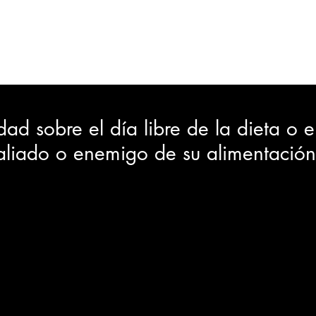
ORTES
JUDICIAL
GOBIERNO
INSÓLITAS
MEDIO AMBIENTE
VARIEDADES
CIUDAD
rdad sobre el día libre de la dieta o 
aliado o enemigo de su alimentació
GIA
INTERNACIONAL
TURISMO