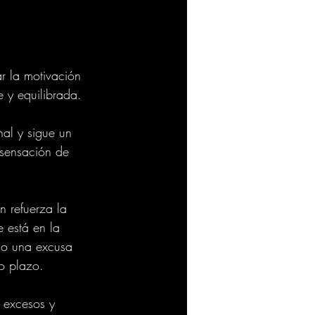
r la motivación 
e y equilibrada.
al y sigue un 
 sensación de 
n refuerza la 
e está en la 
mo una excusa 
o plazo.
 excesos y 