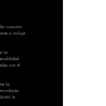
alto consumo 
nte si incluye 
r la 
ensibilidad 
adas con el 
ar la 
microbiota 
virtió la 