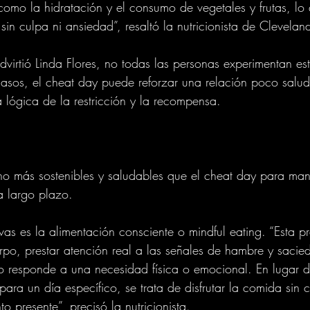
omo la hidratación y el consumo de vegetales y frutas, lo
 sin culpa ni ansiedad”, resaltó la nutricionista de Cleveland
irtió Linda Flores, no todas las personas experimentan est
casos, el cheat day puede reforzar una relación poco salud
lógica de la restricción y la recompensa.
o más sostenibles y saludables que el cheat day para mane
a largo plazo.
as es la alimentación consciente o mindful eating. “Esta prá
rpo, prestar atención real a las señales de hambre y sacie
ojo responde a una necesidad física o emocional. En lugar d
para un día específico, se trata de disfrutar la comida sin c
 presente”, precisó la nutricionista.