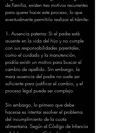
de Familia, existen tres motivos recurrentes 
para querer hacer este proceso, lo que 
eventualmente permitiría realizar el trámite:
1. Ausencia paterna: Si el padre está 
ausente en la vida del hijo y no cumple 
con sus responsabilidades parentales, 
como el cuidado y la manutención, 
podría existir un motivo para buscar el 
cambio de apellido. Sin embargo, la 
mera ausencia del padre no suele ser 
suficiente para justificar el cambio, y el 
proceso legal puede ser complejo.
Sin embargo, lo primero que debe 
hacerse es intentar resolver el problema 
del incumplimiento de la cuota 
alimentaria. Según el Código de Infancia 