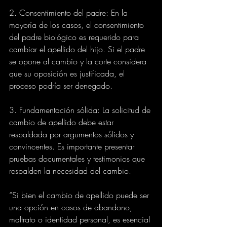
2. Consentimiento del padre: En la 
mayoría de los casos, el consentimiento 
del padre biológico es requerido para 
cambiar el apellido del hijo. Si el padre 
se opone al cambio y la corte considera 
que su oposición es justificada, el 
proceso podría ser denegado.
3. Fundamentación sólida: La solicitud de 
cambio de apellido debe estar 
respaldada por argumentos sólidos y 
convincentes. Es importante presentar 
pruebas documentales y testimonios que 
respalden la necesidad del cambio.
“Si bien el cambio de apellido puede ser 
una opción en casos de abandono, 
maltrato o identidad personal, es esencial 