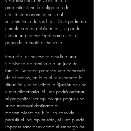
y Adolescencia en Colombia, el 
progenitor tiene la obligación de 
contribuir económicamente al 
sostenimiento de sus hijos. Si el padre no 
cumple con esta obligación, se puede 
iniciar un proceso legal para exigir el 
pago de la cuota alimentaria.
Para ello, es necesario acudir a una 
Comisaría de Familia o a un juez de 
familia. Se debe presentar una demanda 
de alimentos, en la cual se expondrá la 
situación y se solicitará la fijación de una 
cuota alimentaria. El juez podrá ordenar 
al progenitor incumplido que pague una 
suma mensual destinada al 
mantenimiento del hijo. En caso de 
persistir el incumplimiento, el juez puede 
imponer sanciones como el embargo de 