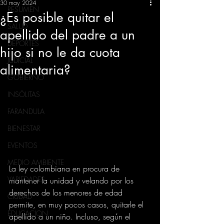
30 may 2024
RESUMEN
¿Es posible quitar el
SALUD
apellido del padre a un
DEPORTES
hijo si no le da cuota
JUDICIAL
alimentaria?
GOBIERNO
INSÓLITAS
FARANDULA
BIENESTAR
EVENTOS
MEDIO AMBIENTE
La ley colombiana en procura de 
VARIEDADES
mantener la unidad y velando por los 
derechos de los menores de edad 
CIUDAD
permite, en muy pocos casos, quitarle el 
EDUCACION
apellido a un niño. Incluso, según el 