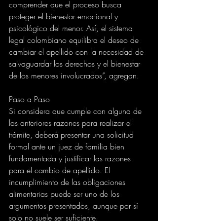
comprender que el proceso busca 
proteger el bienestar emocional y 
psicológico del menor. Así, el sistema 
legal colombiano equilibra el deseo de 
cambiar el apellido con la necesidad de 
salvaguardar los derechos y el bienestar 
de los menores involucrados”, agregan.
Paso a Paso
Si considera que cumple con alguna de 
las anteriores razones para realizar el 
trámite, deberá presentar una solicitud 
formal ante un juez de familia bien 
fundamentada y justificar las razones 
para el cambio de apellido. El 
incumplimiento de las obligaciones 
alimentarias puede ser uno de los 
argumentos presentados, aunque por sí 
solo no suele ser suficiente.