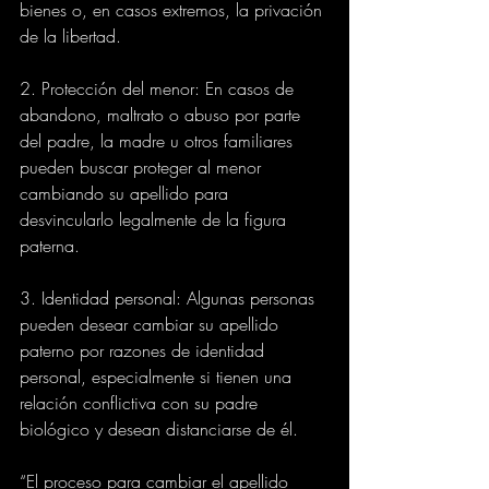
bienes o, en casos extremos, la privación 
de la libertad.
2. Protección del menor: En casos de 
abandono, maltrato o abuso por parte 
del padre, la madre u otros familiares 
pueden buscar proteger al menor 
cambiando su apellido para 
desvincularlo legalmente de la figura 
paterna.
3. Identidad personal: Algunas personas 
pueden desear cambiar su apellido 
paterno por razones de identidad 
personal, especialmente si tienen una 
relación conflictiva con su padre 
biológico y desean distanciarse de él.
“El proceso para cambiar el apellido 