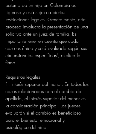
paterno de un hijo en Colombia es 
riguroso y está sujeto a ciertas 
restricciones legales. Generalmente, este 
proceso involucra la presentación de una 
solicitud ante un juez de familia. Es 
importante tener en cuenta que cada 
caso es único y será evaluado según sus 
circunstancias específicas”, explica la 
firma.
Requisitos legales
1. Interés superior del menor: En todos los 
casos relacionados con el cambio de 
apellido, el interés superior del menor es 
la consideración principal. Los jueces 
evaluarán si el cambio es beneficioso 
para el bienestar emocional y 
psicológico del niño.