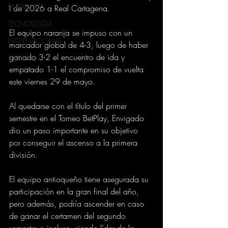
EMPRESAS
I de 2026 a Real Cartagena.
TECNOLOGIA
El equipo naranja se impuso con un 
INTERNACIONAL
marcador global de 4-3, luego de haber 
ganado 3-2 el encuentro de ida y 
TURISMO
empatado 1-1 el compromiso de vuelta 
este viernes 29 de mayo.
Al quedarse con el título del primer 
semestre en el Torneo BetPlay, Envigado 
dio un paso importante en su objetivo 
por conseguir el ascenso a la primera 
división.
El equipo antioqueño tiene asegurada su 
participación en la gran final del año, 
pero además, podría ascender en caso 
de ganar el certamen del segundo 
semestre o incluso, siendo líder de la 