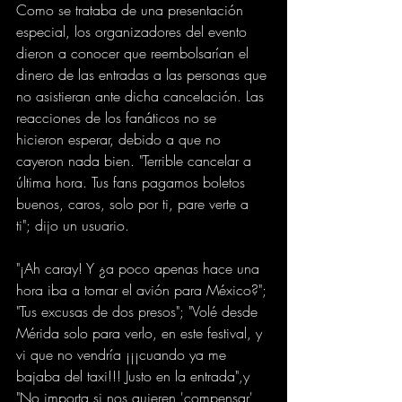
Como se trataba de una presentación 
especial, los organizadores del evento 
dieron a conocer que reembolsarían el 
dinero de las entradas a las personas que 
no asistieran ante dicha cancelación. Las 
reacciones de los fanáticos no se 
hicieron esperar, debido a que no 
cayeron nada bien. "Terrible cancelar a 
última hora. Tus fans pagamos boletos 
buenos, caros, solo por ti, pare verte a 
ti"; dijo un usuario.
"¡Ah caray! Y ¿a poco apenas hace una 
hora iba a tomar el avión para México?"; 
"Tus excusas de dos presos"; "Volé desde 
Mérida solo para verlo, en este festival, y 
vi que no vendría ¡¡¡cuando ya me 
bajaba del taxi!!! Justo en la entrada",y 
"No importa si nos quieren 'compensar' 