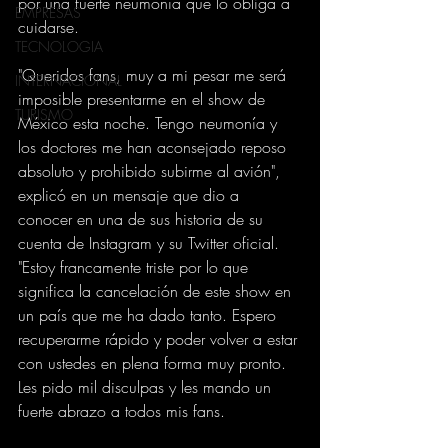
por una fuerte neumonía que lo obliga a 
EMPRESAS
cuidarse.
TECNOLOGIA
"Queridos fans, muy a mi pesar me será 
INTERNACIONAL
imposible presentarme en el show de 
TURISMO
México esta noche. Tengo neumonía y 
los doctores me han aconsejado reposo 
absoluto y prohibido subirme al avión", 
explicó en un mensaje que dio a 
conocer en una de sus historia de su 
cuenta de Instagram y su Twitter oficial. 
"Estoy francamente triste por lo que 
significa la cancelación de este show en 
un país que me ha dado tanto. Espero 
recuperarme rápido y poder volver a estar 
con ustedes en plena forma muy pronto. 
Les pido mil disculpas y les mando un 
fuerte abrazo a todos mis fans.