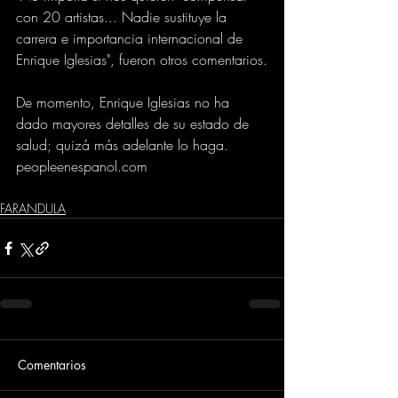
con 20 artistas... Nadie sustituye la 
carrera e importancia internacional de 
Enrique Iglesias", fueron otros comentarios.
De momento, Enrique Iglesias no ha 
dado mayores detalles de su estado de 
salud; quizá más adelante lo haga.
peopleenespanol.com
FARANDULA
Comentarios