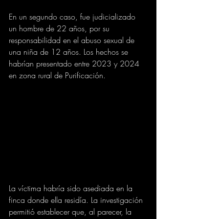
En un segundo caso, fue judicializado 
un hombre de 22 años, por su 
responsabilidad en el abuso sexual de 
una niña de 12 años. Los hechos se 
habrían presentado entre 2023 y 2024 
en zona rural de Purificación.
La víctima habría sido asediada en la 
finca donde ella residía. La investigación 
permitió establecer que, al parecer, la 