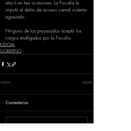
atacó en tres ocasiones. La Fiscalía le 
imputó el delito de acceso carnal violento 
agravado.
Ninguno de los procesados aceptó los 
cargos endilgados por la Fiscalía.
JUDICIAL
GOBIERNO
Comentarios
Escribir un comentario...