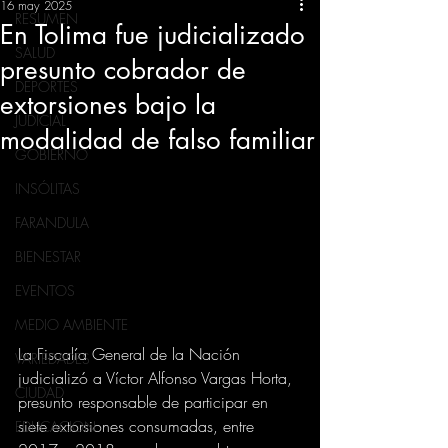
16 may 2025
RESUMEN
En Tolima fue judicializado
SALUD
presunto cobrador de
DEPORTES
extorsiones bajo la
JUDICIAL
modalidad de falso familiar
GOBIERNO
INSÓLITAS
FARANDULA
BIENESTAR
EVENTOS
MEDIO AMBIENTE
La Fiscalía General de la Nación 
VARIEDADES
judicializó a Víctor Alfonso Vargas Horta, 
CIUDAD
presunto responsable de participar en 
siete extorsiones consumadas, entre 
EDUCACION