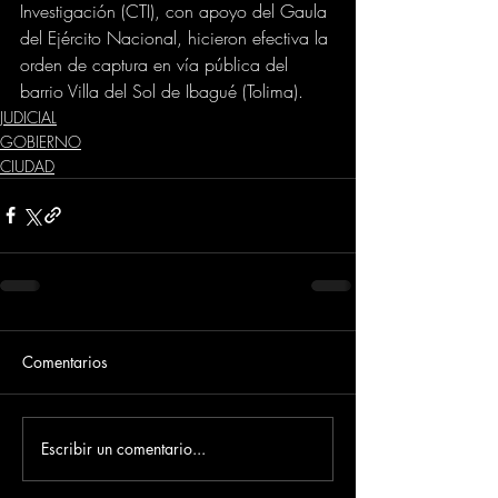
Investigación (CTI), con apoyo del Gaula 
del Ejército Nacional, hicieron efectiva la 
orden de captura en vía pública del 
barrio Villa del Sol de Ibagué (Tolima).
JUDICIAL
GOBIERNO
CIUDAD
Comentarios
Escribir un comentario...