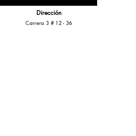
Dirección
​Carrera 3 # 12 - 36
C.C. Pasaje Real Piso 8
Ibague, Tolima