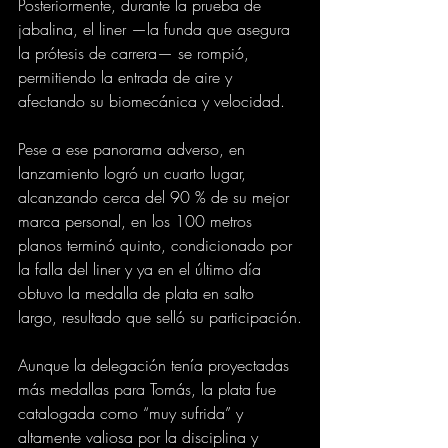
Posteriormente, durante la prueba de 
jabalina, el liner —la funda que asegura 
la prótesis de carrera— se rompió, 
permitiendo la entrada de aire y 
afectando su biomecánica y velocidad.
Pese a ese panorama adverso, en 
lanzamiento logró un cuarto lugar, 
alcanzando cerca del 90 % de su mejor 
marca personal, en los 100 metros 
planos terminó quinto, condicionado por 
la falla del liner y ya en el último día 
obtuvo la medalla de plata en salto 
largo, resultado que selló su participación.
Aunque la delegación tenía proyectadas 
más medallas para Tomás, la plata fue 
catalogada como “muy sufrida” y 
altamente valiosa por la disciplina y 