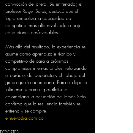
convicción del atleta. Su entrenador, el 
profesor Roger Salas, destacó que el 
logro simboliza la capacidad de 
competir al más alto nivel incluso bajo 
condiciones desfavorables.
Más allá del resultado, la experiencia se 
asume como aprendizaje técnico y 
competitivo de cara a próximos 
compromisos internacionales, reforzando 
el carácter del deportista y el trabajo del 
grupo que lo acompaña. Para el deporte 
tolimense y para el paratletismo 
colombiano la actuación de Tomás Soto 
confirma que la resiliencia también se 
entrena y se compite.
elnuevodia.com.co
DEPORTES