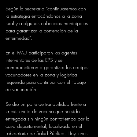
Según la secretaria “continuaremos con 
la estrategia enfocándonos a la zona 
rural y a algunas cabeceras municipales 
para garantizar la contención de la 
enfermedad”. 
En el PMU participaron los agentes 
interventores de las EPS y se 
comprometieron a garantizar los equipos 
vacunadores en la zona y logística 
requerida para continuar con el trabajo 
de vacunación. 
Se dio un parte de tranquilidad frente a 
la existencia de vacuna que ha sido 
entregada sin ningún contratiempo por la 
cava departamental, localizada en el 
Laboratorio de Salud Pública. Hoy lunes 