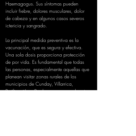
Haemagogus. Sus síntomas pueden 
incluir fiebre, dolores musculares, dolor 
de cabeza y en algunos casos severos 
ictericia y sangrado.
La principal medida preventiva es la 
vacunación, que es segura y efectiva. 
Una sola dosis proporciona protección 
de por vida. Es fundamental que todas 
las personas, especialmente aquellas que 
planean visitar zonas rurales de los 
municipios de Cunday, Villarrica, 
Purificación y Prado se aseguren de estar 
vacunadas.
Se insta a la comunidad a utilizar 
repelentes, usar camisas de manga y 
pantalones largos, dormir con toldillos y 
adoptar medidas para evitar picaduras 