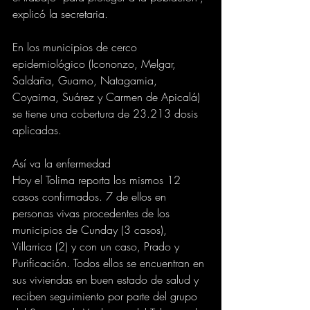
explicó la secretaria. 
En los municipios de cerco 
epidemiológico (Icononzo, Melgar, 
Saldaña, Guamo, Natagamia, 
Coyaima, Suárez y Carmen de Apicalá) 
se tiene una cobertura de 23.213 dosis 
aplicadas. 
Así va la enfermedad
Hoy el Tolima reporta los mismos 12 
casos confirmados. 7 de ellos en 
personas vivas procedentes de los 
municipios de Cunday (3 casos), 
Villarrica (2) y con un caso, Prado y 
Purificación. Todos ellos se encuentran en 
sus viviendas en buen estado de salud y 
reciben seguimiento por parte del grupo 