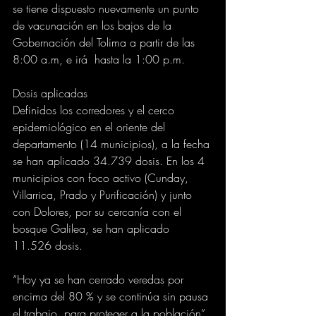
se tiene dispuesto nuevamente un punto 
de vacunación en los bajos de la 
Gobernación del Tolima a partir de las 
8:00 a.m, e irá  hasta la 1:00 p.m. 
Dosis aplicadas
Definidos los corredores y el cerco 
epidemiológico en el oriente del 
departamento (14 municipios), a la fecha 
se han aplicado 34.739 dosis. En los 4 
municipios con foco activo (Cunday, 
Villarrica, Prado y Purificación) y junto 
con Dolores, por su cercanía con el 
bosque Galilea, se han aplicado 
11.526 dosis.
“Hoy ya se han cerrado veredas por 
encima del 80 % y se continúa sin pausa 
el trabajo  para proteger a la población”, 