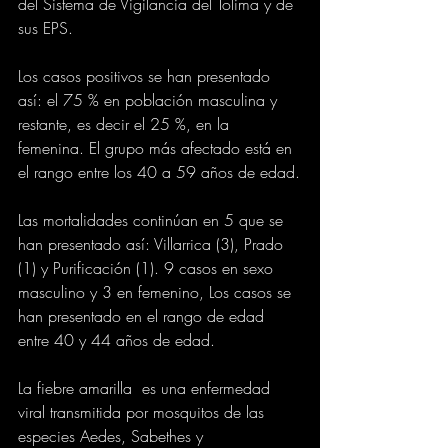
del Sistema de Vigilancia del Tolima y de 
sus EPS.
Los casos positivos se han presentado 
así: el 75 % en población masculina y 
restante, es decir el 25 %, en la 
femenina. El grupo más afectado está en 
el rango entre los 40 a 59 años de edad.
Las mortalidades continúan en 5 que se 
han presentado así: Villarrica (3), Prado 
(1) y Purificación (1). 9 casos en sexo 
masculino y 3 en femenino, Los casos se 
han presentado en el rango de edad 
entre 40 y 44 años de edad.
La fiebre amarilla  es una enfermedad 
viral transmitida por mosquitos de las 
especies Aedes, Sabethes y 