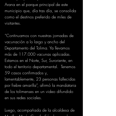
Arana en el parque principal de este 
municipio que, día tras día, se consolida 
como el destinos preferido de miles de 
visitantes.
“Continuamos con nuestras jornadas de 
vacunación a lo largo y ancho del 
Departamento del Tolima. Ya llevamos 
más de 117.000 vacunas aplicadas. 
Estamos en el Norte, Sur, Suroriente, en 
todo el territorio departamental.  Tenemos 
59 casos confirmados y, 
lamentablemente, 23 personas fallecidas 
por fiebre amarilla”, afirmó la mandataria 
de los tolimenses en un video difundido 
en sus redes sociales. 
Luego, acompañada de la alcaldesa de 