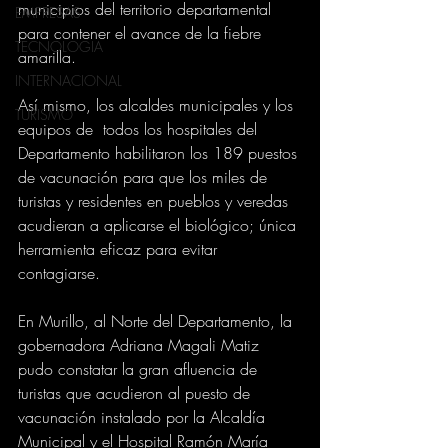
municipios del territorio departamental 
EMPRESAS
para contener el avance de la fiebre 
TECNOLOGIA
amarilla.
INTERNACIONAL
Así mismo, los alcaldes municipales y los 
TURISMO
equipos de  todos los hospitales del 
Departamento habilitaron los 189 puestos 
de vacunación para que los miles de 
turistas y residentes en pueblos y veredas 
acudieran a aplicarse el biológico; única 
herramienta eficaz para evitar 
contagiarse.
En Murillo, al Norte del Departamento, la 
gobernadora Adriana Magali Matiz 
pudo constatar la gran afluencia de 
turistas que acudieron al puesto de 
vacunación instalado por la Alcaldía 
Municipal y el Hospital Ramón María 