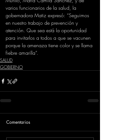
Murillo, María Camila Sánchez, y de 
varios funcionarios de la salud, la 
gobernadora Matiz expresó: “Seguimos 
en nuestro trabajo de prevención y 
atención. Que sea está la oportunidad 
para invitarlos a todos a que se vacunen 
porque la amenaza tiene color y se llama 
fiebre amarilla”.
SALUD
GOBIERNO
Comentarios