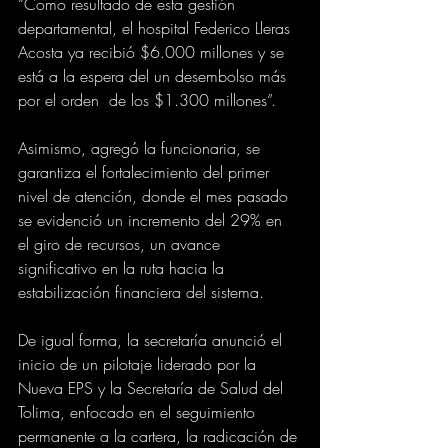
“Como resultado de esta gestión 
departamental, el hospital Federico Lleras 
Acosta ya recibió $6.000 millones y se 
está a la espera del un desembolso más 
por el orden  de los $1.300 millones”. 
Asimismo, agregó la funcionaria, se 
garantiza el fortalecimiento del primer 
nivel de atención, donde el mes pasado 
se evidenció un incremento del 29% en 
el giro de recursos, un avance 
significativo en la ruta hacia la 
estabilización financiera del sistema.
De igual forma, la secretaría anunció el 
inicio de un pilotaje liderado por la 
Nueva EPS y la Secretaría de Salud del 
Tolima, enfocado en el seguimiento 
permanente a la cartera, la radicación de 