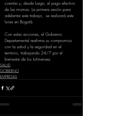
cuentas y, desde luego, el pago efectivo 
de las mismas. La primera sesión para 
adelantar este trabajo,  se realizará este 
lunes en Bogotá. 
Con estas acciones, el Gobierno 
Departamental reafirma su compromiso 
con la salud y la seguridad en el 
territorio, trabajando 24/7 por el 
bienestar de los tolimenses.
SALUD
GOBIERNO
EMPRESAS