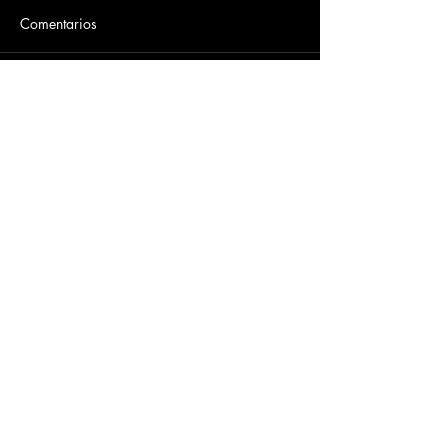
Comentarios
Escribir un comentario...
Dirección
​Carrera 3 # 12 - 36
C.C. Pasaje Real Piso 8
Ibague, Tolima