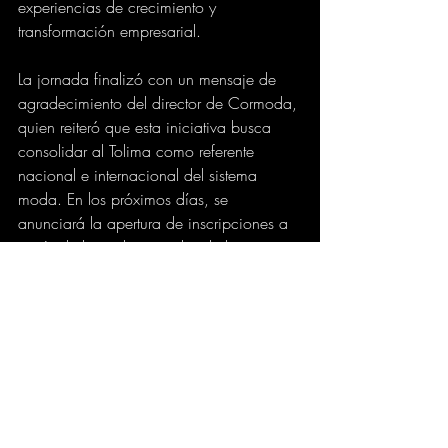
experiencias de crecimiento y 
transformación empresarial.
La jornada finalizó con un mensaje de 
agradecimiento del director de Cormoda, 
quien reiteró que esta iniciativa busca 
consolidar al Tolima como referente 
nacional e internacional del sistema 
moda. En los próximos días, se 
anunciará la apertura de inscripciones a 
través de las redes sociales de las 
entidades participantes.
El Programa de Fortalecimiento 
Empresarial 2025 representa una 
apuesta concreta por posicionar al 
Tolima como un territorio creativo, 
productivo y con visión exportadora.
GOBIERNO