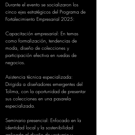
Durante el evento se socializaron los 
cinco ejes estratégicos del Programa de 
Fortalecimiento Empresarial 2025:
Capacitación empresarial: En temas 
como formalización, tendencias de 
moda, diseño de colecciones y 
participación efectiva en ruedas de 
negocios.
Asistencia técnica especializada: 
Dirigida a diseñadores emergentes del 
Tolima, con la oportunidad de presentar 
sus colecciones en una pasarela 
especializada.
Seminario presencial: Enfocado en la 
identidad local y la sostenibilidad 
aplicada al diseño de vestuario y 