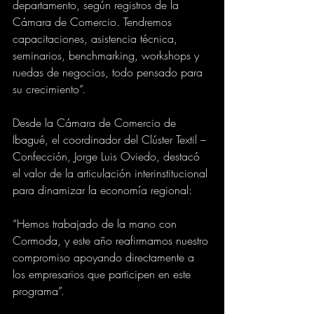
departamento, según registros de la 
Cámara de Comercio. Tendremos 
capacitaciones, asistencia técnica, 
seminarios, benchmarking, workshops y 
ruedas de negocios, todo pensado para 
su crecimiento”.
Desde la Cámara de Comercio de 
Ibagué, el coordinador del Clúster Textil – 
Confección, Jorge Luis Oviedo, destacó 
el valor de la articulación interinstitucional 
para dinamizar la economía regional:
“Hemos trabajado de la mano con 
Cormoda, y este año reafirmamos nuestro 
compromiso apoyando directamente a 
los empresarios que participen en este 
programa”.