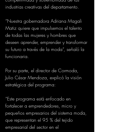
industrias creativas del departamento.
“Nuestra gobernadora Adriana Magali 
Matiz quiere que impulsemos el talento 
de todas las mujeres y hombres que 
deseen aprender, emprender y transformar 
su futuro a través de la moda”, señaló la 
funcionaria.
Por su parte, el director de Cormoda, 
Julio César Mendoza, explicó la visión 
estratégica del programa:
“Este programa está enfocado en 
fortalecer a emprendedores, micro y 
pequeños empresarios del sistema moda, 
que representan el 95 % del tejido 
empresarial del sector en el 