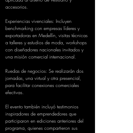
accesorios.
Experiencias vivenciales: Incluyen 
benchmarking con empresas líderes y 
exportadoras en Medellín, visitas técnicas 
a talleres y estudios de moda, workshops 
con diseñadores nacionales invitados y 
una misión comercial internacional.
Ruedas de negocios: Se realizarán dos 
jornadas, una virtual y otra presencial, 
para facilitar conexiones comerciales 
efectivas.
El evento también incluyó testimonios 
inspiradores de emprendedores que 
participaron en ediciones anteriores del 
programa, quienes compartieron sus 