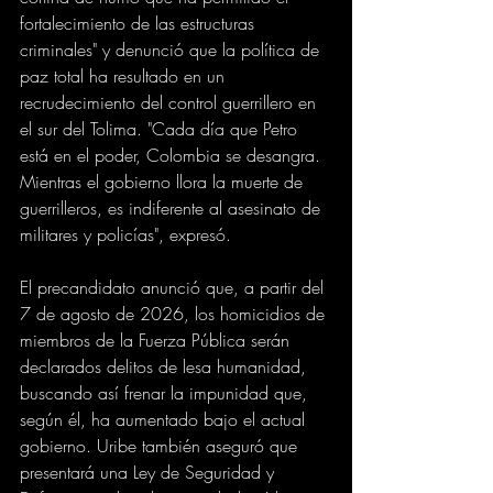
fortalecimiento de las estructuras 
criminales" y denunció que la política de 
paz total ha resultado en un 
recrudecimiento del control guerrillero en 
el sur del Tolima. "Cada día que Petro 
está en el poder, Colombia se desangra. 
Mientras el gobierno llora la muerte de 
guerrilleros, es indiferente al asesinato de 
militares y policías", expresó.
El precandidato anunció que, a partir del 
7 de agosto de 2026, los homicidios de 
miembros de la Fuerza Pública serán 
declarados delitos de lesa humanidad, 
buscando así frenar la impunidad que, 
según él, ha aumentado bajo el actual 
gobierno. Uribe también aseguró que 
presentará una Ley de Seguridad y 