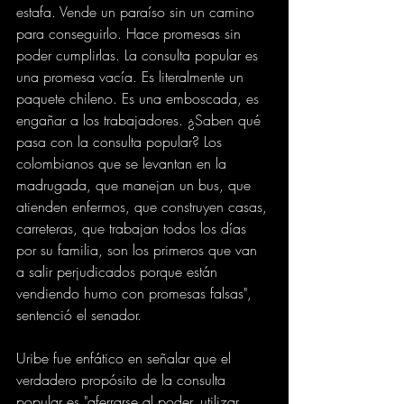
estafa. Vende un paraíso sin un camino 
para conseguirlo. Hace promesas sin 
poder cumplirlas. La consulta popular es 
una promesa vacía. Es literalmente un 
paquete chileno. Es una emboscada, es 
engañar a los trabajadores. ¿Saben qué 
pasa con la consulta popular? Los 
colombianos que se levantan en la 
madrugada, que manejan un bus, que 
atienden enfermos, que construyen casas, 
carreteras, que trabajan todos los días 
por su familia, son los primeros que van 
a salir perjudicados porque están 
vendiendo humo con promesas falsas", 
sentenció el senador.
Uribe fue enfático en señalar que el 
verdadero propósito de la consulta 
popular es "aferrarse al poder, utilizar 