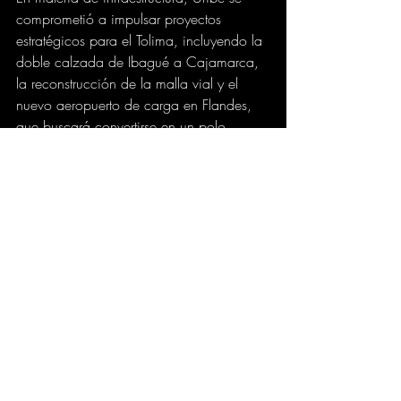
comprometió a impulsar proyectos 
estratégicos para el Tolima, incluyendo la 
doble calzada de Ibagué a Cajamarca, 
la reconstrucción de la malla vial y el 
nuevo aeropuerto de carga en Flandes, 
que buscará convertirse en un polo 
industrial para la región.
En relación con el empleo, Uribe afirmó 
que solo con seguridad se genera 
confianza y solo con confianza se 
estimula la inversión. "Ibagué es la cuarta 
ciudad con mayor desempleo del país. 
Vamos a crear un millón de empleos y 
aquí, en el Tolima, nos enfocaremos en el 
desarrollo agroindustrial, el turismo, el 
comercio y la industria", aseguró. 
También propuso implementar ciclos 