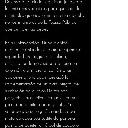
Defensa que brinde seguridad jurídica a 
los militares y policías para que sean los 
criminales quienes terminen en la cárcel y 
no los miembros de la Fuerza Pública 
que cumplen su deber.
En su intervención, Uribe planteó 
medidas contundentes para recuperar la 
seguridad en Ibagué y el Tolima, 
enfatizando la necesidad de frenar la 
extorsión y el microtráfico. Entre las 
acciones anunciadas, destacó la 
implementación de un plan integral de 
sustitución de cultivos ilícitos por 
proyectos productivos rentables como 
palma de aceite, cacao y café. "La 
verdadera paz llegará cuando cada 
mata de coca sea sustituida por una 
palma de aceite, un árbol de cacao o 