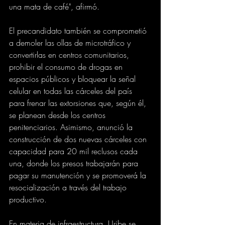
una mata de café", afirmó.
El precandidato también se comprometió 
a demoler las ollas de microtráfico y 
convertirlas en centros comunitarios, 
prohibir el consumo de drogas en 
espacios públicos y bloquear la señal 
celular en todas las cárceles del país 
para frenar las extorsiones que, según él, 
se planean desde los centros 
penitenciarios. Asimismo, anunció la 
construcción de dos nuevas cárceles con 
capacidad para 20 mil reclusos cada 
una, donde los presos trabajarán para 
pagar su manutención y se promoverá la 
resocialización a través del trabajo 
productivo.
En materia de infraestructura, Uribe se 