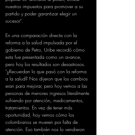
nuestros impuestos para promover a su 
partido y poder garantizar elegir un 
sucesor".
En una comparación directa con la 
reforma a la salud impulsada por el 
gobierno de Petro, Uribe recordó cómo 
esta fue presentada como un avance, 
pero hoy los resultados son desastrosos. 
"¿Recuerdan lo que pasó con la reforma 
a la salud? Nos dijeron que los cambios 
eran para mejorar, pero hoy vemos a las 
personas de menores ingresos literalmente 
sufriendo por atención, medicamentos, 
tratamientos. En vez de tener más 
oportunidad, hoy vemos cómo los 
colombianos se mueren por falta de 
atención. Eso también nos lo vendieron 