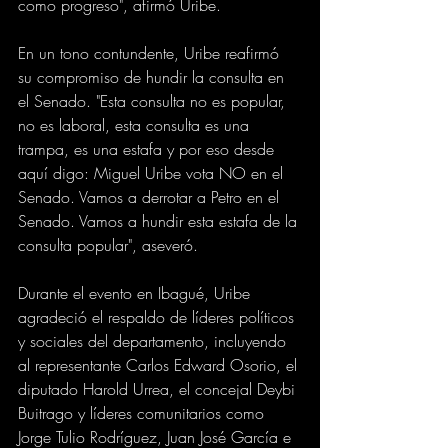
como progreso", afirmó Uribe.
En un tono contundente, Uribe reafirmó 
su compromiso de hundir la consulta en 
el Senado. "Esta consulta no es popular, 
no es laboral, esta consulta es una 
trampa, es una estafa y por eso desde 
aquí digo: Miguel Uribe vota NO en el 
Senado. Vamos a derrotar a Petro en el 
Senado. Vamos a hundir esta estafa de la 
consulta popular", aseveró.
Durante el evento en Ibagué, Uribe 
agradeció el respaldo de líderes políticos 
y sociales del departamento, incluyendo 
al representante Carlos Edward Osorio, el 
diputado Harold Urrea, el concejal Deybi 
Buitrago y líderes comunitarios como 
Jorge Tulio Rodríguez, Juan José García e 