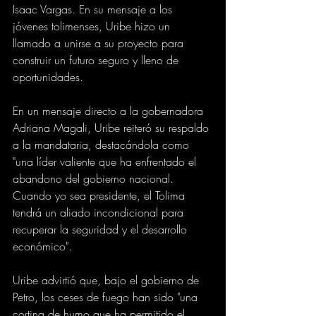
Isaac Vargas. En su mensaje a los 
jóvenes tolimenses, Uribe hizo un 
llamado a unirse a su proyecto para 
construir un futuro seguro y lleno de 
oportunidades.
En un mensaje directo a la gobernadora 
Adriana Magali, Uribe reiteró su respaldo 
a la mandataria, destacándola como 
"una líder valiente que ha enfrentado el 
abandono del gobierno nacional. 
Cuando yo sea presidente, el Tolima 
tendrá un aliado incondicional para 
recuperar la seguridad y el desarrollo 
económico".
Uribe advirtió que, bajo el gobierno de 
Petro, los ceses de fuego han sido "una 
cortina de humo que ha permitido el 