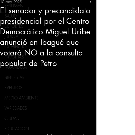
10 may 2025
RESUMEN
El senador y precandidato
SALUD
presidencial por el Centro
DEPORTES
Democrático Miguel Uribe
JUDICIAL
anunció en Ibagué que
GOBIERNO
votará NO a la consulta
INSÓLITAS
popular de Petro
FARANDULA
BIENESTAR
EVENTOS
MEDIO AMBIENTE
VARIEDADES
CIUDAD
EDUCACION