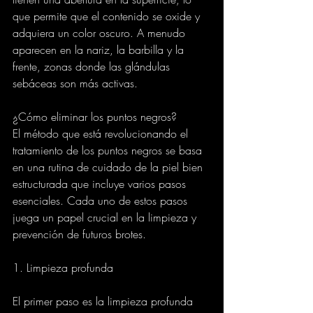
que permite que el contenido se oxide y 
adquiera un color oscuro. A menudo 
aparecen en la nariz, la barbilla y la 
frente, zonas donde las glándulas 
sebáceas son más activas.
¿Cómo eliminar los puntos negros?
El método que está revolucionando el 
tratamiento de los puntos negros se basa 
en una rutina de cuidado de la piel bien 
estructurada que incluye varios pasos 
esenciales. Cada uno de estos pasos 
juega un papel crucial en la limpieza y 
prevención de futuros brotes.
1. Limpieza profunda
El primer paso es la limpieza profunda 