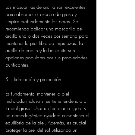
Las mascarillas de arcilla son excelentes 
para absorber el exceso de grasa y 
limpiar profundamente los poros. Se 
recomienda aplicar una mascarilla de 
arcilla una o dos veces por semana para 
mantener la piel libre de impurezas. La 
arcilla de caolín y la bentonita son 
opciones populares por sus propiedades 
purificantes.
5. Hidratación y protección
Es fundamental mantener la piel 
hidratada incluso si se tiene tendencia a 
la piel grasa. Usar un hidratante ligero y 
no comedogénico ayudará a mantener el 
equilibrio de la piel. Además, es crucial 
proteger la piel del sol utilizando un 