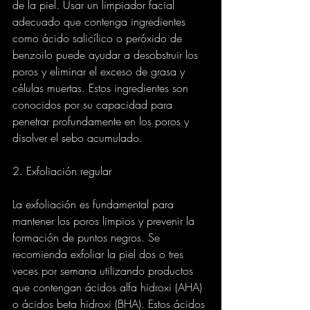
de la piel. Usar un limpiador facial 
adecuado que contenga ingredientes 
como ácido salicílico o peróxido de 
benzoilo puede ayudar a desobstruir los 
poros y eliminar el exceso de grasa y 
células muertas. Estos ingredientes son 
conocidos por su capacidad para 
penetrar profundamente en los poros y 
disolver el sebo acumulado.
2. Exfoliación regular
La exfoliación es fundamental para 
mantener los poros limpios y prevenir la 
formación de puntos negros. Se 
recomienda exfoliar la piel dos o tres 
veces por semana utilizando productos 
que contengan ácidos alfa hidroxi (AHA) 
o ácidos beta hidroxi (BHA). Estos ácidos 