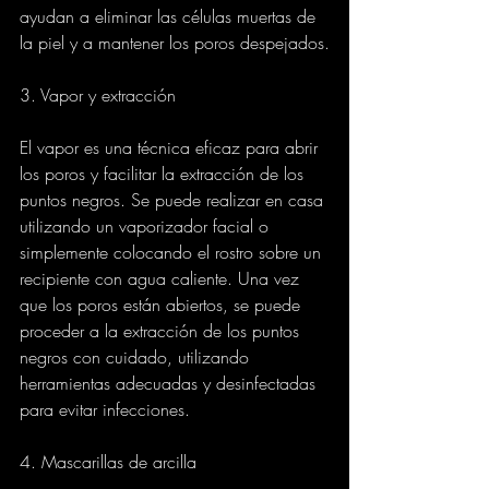
ayudan a eliminar las células muertas de 
la piel y a mantener los poros despejados.
3. Vapor y extracción
El vapor es una técnica eficaz para abrir 
los poros y facilitar la extracción de los 
puntos negros. Se puede realizar en casa 
utilizando un vaporizador facial o 
simplemente colocando el rostro sobre un 
recipiente con agua caliente. Una vez 
que los poros están abiertos, se puede 
proceder a la extracción de los puntos 
negros con cuidado, utilizando 
herramientas adecuadas y desinfectadas 
para evitar infecciones.
4. Mascarillas de arcilla