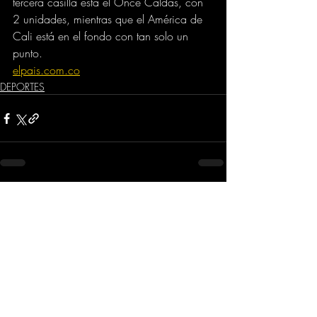
tercera casilla está el Once Caldas, con 
2 unidades, mientras que el América de 
Cali está en el fondo con tan solo un 
punto.
elpais.com.co
DEPORTES
Comentarios
Escribir un comentario...