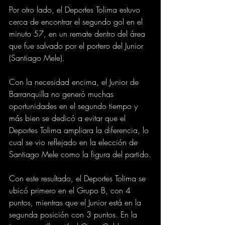
Por otro lado, el Deportes Tolima estuvo 
cerca de encontrar el segundo gol en el 
minuto 57, en un remate dentro del área 
que fue salvado por el portero del Junior 
(Santiago Mele).
Con la necesidad encima, el Junior de 
Barranquilla no generó muchas 
oportunidades en el segundo tiempo y 
más bien se dedicó a evitar que el 
Deportes Tolima ampliara la diferencia, lo 
cual se vio reflejado en la elección de 
Santiago Mele como la figura del partido.
Con este resultado, el Deportes Tolima se 
ubicó primero en el Grupo B, con 4 
puntos, mientras que el Junior está en la 
segunda posición con 3 puntos. En la 