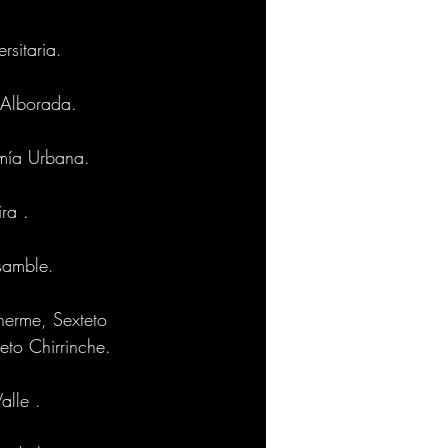
rsitaria.
 Alborada.
imía Urbana.
ra .
samble.
nerme, Sexteto 
eto Chirrinche.
alle .