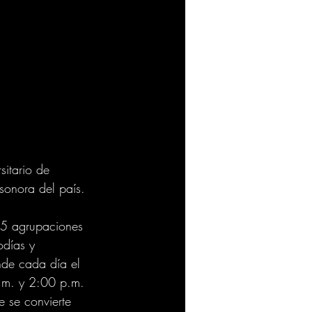
itario de 
sonora del país.
25 agrupaciones 
odías y 
nde cada día el 
a.m. y 2:00 p.m.
e se convierte 