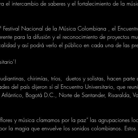
a el intercambio de saberes y el fortalecimiento de la músic
 Festival Nacional de la Música Colombiana , el Encuentro
erente para la difusión y el reconocimiento de proyectos mu
a calidad y así podrá verlo el público en cada una de las pr
itario’!
diantinas, chirimías, tríos,  duetos y solistas, hacen parte 
es del país dijeron sí al Encuentro Universitario, que reuni
 Atlántico, Bogotá D.C., Norte de Santander, Risaralda, V
lores y música clamamos por la paz” las agrupaciones local
por la magia que envuelve los sonidos colombianos. Estos 