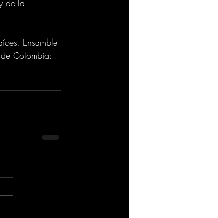
 de la 
aíces, Ensamble 
a de Colombia: 