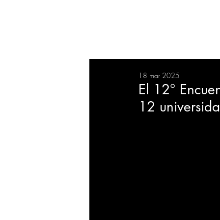
RESUMEN
SALUD
DEP
18 mar 2025
BIENESTAR
EVENTOS
El 12° Encuen
12 universida
EMPRESAS
TECNOLO