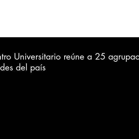
ORTES
JUDICIAL
GOBIERNO
INSÓLITAS
MEDIO AMBIENTE
VARIEDADES
CIUDAD
tro Universitario reúne a 25 agrupa
des del país
GIA
INTERNACIONAL
TURISMO