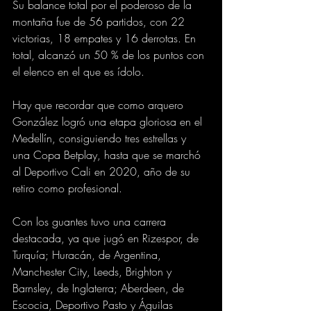
Su balance total por el poderoso de la 
montaña fue de 56 partidos, con 22 
victorias, 18 empates y 16 derrotas. En 
total, alcanzó un 50 % de los puntos con 
el elenco en el que es ídolo.
Hay que recordar que como arquero 
González logró una etapa gloriosa en el 
Medellín, consiguiendo tres estrellas y 
una Copa Betplay, hasta que se marchó 
al Deportivo Cali en 2020, año de su 
retiro como profesional.
Con los guantes tuvo una carrera 
destacada, ya que jugó en Rizespor, de 
Turquía; Huracán, de Argentina, 
Manchester City, Leeds, Brighton y 
Barnsley, de Inglaterra; Aberdeen, de 
Escocia, Deportivo Pasto y Águilas 