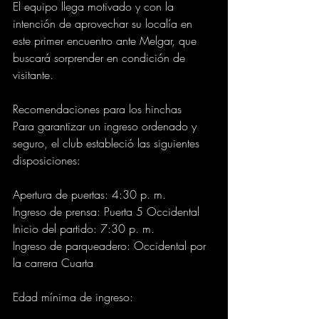
El equipo llega motivado y con la 
intención de aprovechar su localía en 
este primer encuentro ante Melgar, que 
buscará sorprender en condición de 
visitante.
Recomendaciones para los hinchas
Para garantizar un ingreso ordenado y 
seguro, el club estableció las siguientes 
disposiciones:
Apertura de puertas: 4:30 p. m.
Ingreso de prensa: Puerta 5 Occidental
Inicio del partido: 7:30 p. m.
Ingreso de parqueadero: Occidental por 
la carrera Cuarta
Edad mínima de ingreso: