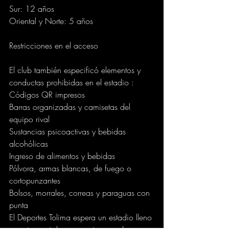
Sur: 12 años
Oriental y Norte: 5 años
Restricciones en el acceso
El club también especificó elementos y 
conductas prohibidas en el estadio :
Códigos QR impresos
Barras organizadas y camisetas del 
equipo rival
Sustancias psicoactivas y bebidas 
alcohólicas
Ingreso de alimentos y bebidas
Pólvora, armas blancas, de fuego o 
cortopunzantes
Bolsos, morrales, correas y paraguas con 
punta
El Deportes Tolima espera un estadio lleno 