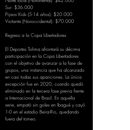
Norte local (Nororiental): $42.000
Sur: $36.000
Pijaos Kids (5-14 años): $20.000
Visitante (Noroccidental): $70.000
Regreso a la Copa Libertadores
El Deportes Tolima afrontará su décima 
participación en la Copa Libertadores 
con el objetivo de avanzar a la fase de 
grupos, una instancia que ha alcanzado 
en casi todas sus apariciones. La única 
excepción fue en 2020, cuando quedó 
eliminado en la tercera fase previa frente 
a Internacional de Brasil. En aquella 
serie, empató sin goles en Ibagué y cayó 
1-0 en el estadio Beira-Rio, quedando 
fuera del torneo.