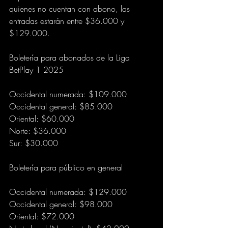
quienes no cuentan con abono, las 
entradas estarán entre $36.000 y 
$129.000.
Boletería para abonados de la Liga 
BetPlay 1 2025
Occidental numerada: $109.000
Occidental general: $85.000
Oriental: $60.000
Norte: $36.000
Sur: $30.000
Boletería para público en general
Occidental numerada: $129.000
Occidental general: $98.000
Oriental: $72.000