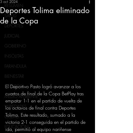
3 oct 2024
RESUMEN
Deportes Tolima eliminado
SALUD
de la Copa
DEPORTES
JUDICIAL
GOBIERNO
INSÓLITAS
FARANDULA
BIENESTAR
El Deportivo Pasto logró avanzar a los 
EVENTOS
cuartos de final de la Copa BetPlay tras 
MEDIO AMBIENTE
empatar 1-1 en el partido de vuelta de 
VARIEDADES
los octavos de final contra Deportes 
Tolima. Este resultado, sumado a la 
CIUDAD
victoria 2-1 conseguida en el partido de 
EDUCACION
ida, permitió al equipo nariñense 