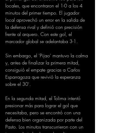
locales, que encontraron el 1-0 a los 4 
minutos del primer tiempo. El jugador 
local aprovechó un error en la salida de 
la defensa rival y definió con precisión 
frente al arquero. Con este gol, el 
marcador global se adelantaba 3-1.
Sin embargo, el 'Pijao' mantuvo la calma 
y, antes de finalizar la primera mitad, 
consiguió el empate gracias a Carlos 
Esparragoza que revivió la esperanza 
sobre el 30'.
En la segunda mitad, el Tolima intentó 
presionar más para lograr el gol que 
necesitaba, pero se encontró con una 
defensa bien organizada por parte del 
Pasto. Los minutos transcurrieron con un 