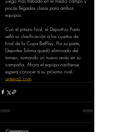
juego más trabado en el medio campo y 
pocas llegadas claras para ambos 
equipos. 
Con el pitazo final, el Deportivo Pasto 
selló su clasificación a los cuartos de 
final de la Copa BetPlay. Por su parte, 
Deportes Tolima quedó eliminado del 
torneo, sumando un nuevo revés en su 
campaña. Ahora el equipo nariñense 
espera conocer a su próximo rival.
antena2.com
Comentarios