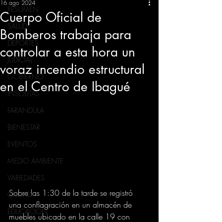
16 ago 2024
RESUMEN
Cuerpo Oficial de
SALUD
Bomberos trabaja para
DEPORTES
controlar a esta hora un
JUDICIAL
voraz incendio estructural
GOBIERNO
en el Centro de Ibagué
INSÓLITAS
FARANDULA
BIENESTAR
EVENTOS
MEDIO AMBIENTE
VARIEDADES
Sobre las 1:30 de la tarde se registró 
CIUDAD
una conflagración en un almacén de 
EDUCACION
muebles ubicado en la calle 19 con 