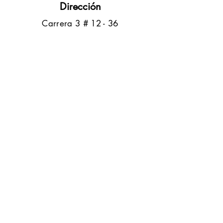
Dirección
​Carrera 3 # 12 - 36
C.C. Pasaje Real Piso 8
Ibague, Tolima