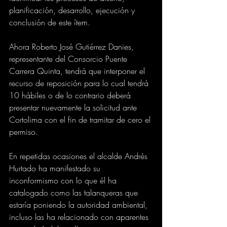
planificación, desarrollo, ejecución y 
conclusión de este ítem.
Ahora Roberto José Gutiérrez Danies, 
representante del Consorcio Puente 
Carrera Quinta, tendrá que interponer el 
recurso de reposición para lo cual tendrá 
10 hábiles o de lo contrario deberá 
presentar nuevamente la solicitud ante 
Cortolima con el fin de tramitar de cero el 
permiso.
En repetidas ocasiones el alcalde Andrés 
Hurtado ha manifestado su 
inconformismo con lo que él ha 
catalogado como las talanqueras que 
estaría poniendo la autoridad ambiental, 
incluso las ha relacionado con aparentes 