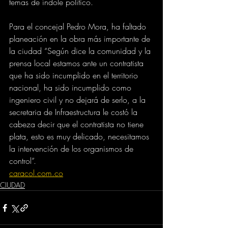
temas de índole político.
Para el concejal Pedro Mora, ha faltado 
planeación en la obra más importante de 
la ciudad “Según dice la comunidad y la 
prensa local estamos ante un contratista 
que ha sido incumplido en el territorio 
nacional, ha sido incumplido como 
ingeniero civil y no dejará de serlo, a la 
secretaria de Infraestructura le costó la 
cabeza decir que el contratista no tiene 
plata, esto es muy delicado, necesitamos 
la intervención de los organismos de 
control”.
caracol.com.co
CIUDAD