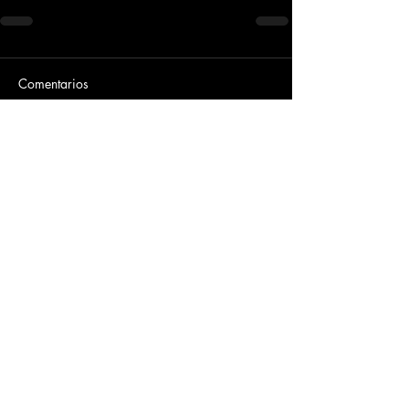
Comentarios
Escribir un comentario...
Dirección
​Carrera 3 # 12 - 36
C.C. Pasaje Real Piso 8
Ibague, Tolima