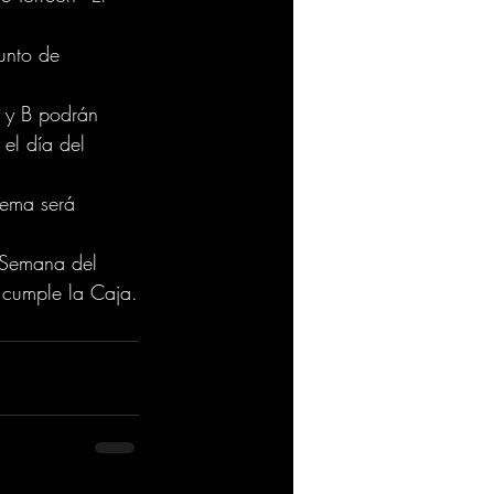
unto de 
 y B podrán 
el día del 
tema será 
"Semana del 
 cumple la Caja.