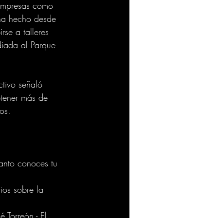
 empresas como 
ha hecho desde 
rse a talleres 
diada al Parque 
ctivo señaló 
btener más de 
os. 
tanto conoces tu 
ios sobre la 
 Torreón - El 