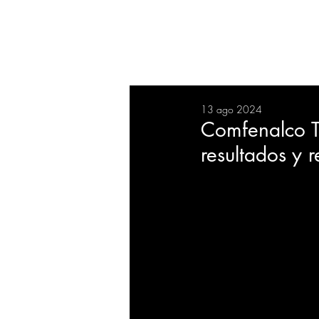
RESUMEN
SALUD
DEP
13 ago 2024
BIENESTAR
EVENTOS
Comfenalco T
resultados y r
EMPRESAS
TECNOLO