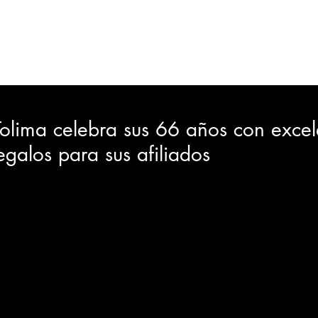
ORTES
JUDICIAL
GOBIERNO
INSÓLITAS
MEDIO AMBIENTE
VARIEDADES
CIUDAD
olima celebra sus 66 años con excel
egalos para sus afiliados
GIA
INTERNACIONAL
TURISMO