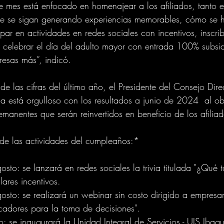
te mes está enfocado en homenajear a los afiliados, tanto
ue se sigan generando experiencias memorables, cómo se 
ar en actividades en redes sociales con incentivos, inscribi
 celebrar el día del adulto mayor con entrada 100% subsi
esas más”, indicó.
e las cifras del último año, el Presidente del Consejo Dire
 está orgulloso con los resultados a junio de 2024  al o
manentes que serán reinvertidos en beneficio de los afiliad
 de las actividades del cumpleaños:*
sto: se lanzará en redes sociales la trivia titulada "¿Qué 
ares incentivos.
sto: se realizará un webinar sin costo dirigido a empresar
icadores para la toma de decisiones". 
 se inaugurará la Unidad Integral de Servicios - UIS Ibagué