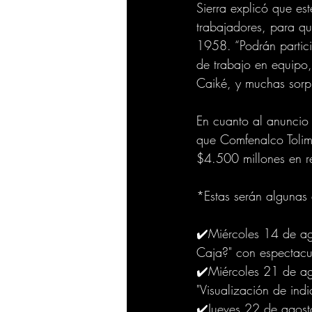
Sierra explicó que es
trabajadores, para q
1958. “Podrán particip
de trabajo en equipo,
Caiké, y muchas sorpr
En cuanto al anuncio d
que Comfenalco Tolima
$4.500 millones en re
*Estas serán algunas
✔️Miércoles 14 de ago
Caja?" con espectacul
✔️Miércoles 21 de ago
"Visualización de ind
✔️Jueves 22 de agosto: