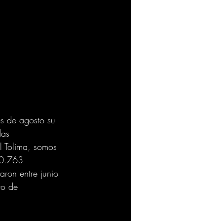
s de agosto su 
das 
l Tolima, somos 
10.763 
aron entre junio 
vo de 