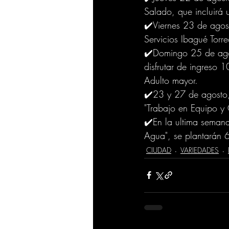
Salado, que incluirá 
✔️Viernes 23 de agost
Servicios Ibagué Torre
✔️Domingo 25 de agos
disfrutar de ingreso 
Adulto mayor.
✔️23 y 27 de agosto, s
"Trabajo en Equipo y
✔️En la ultima seman
Agua", se plantarán 
CIUDAD
VARIEDADES