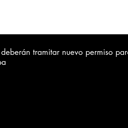
ORTES
JUDICIAL
GOBIERNO
INSÓLITAS
MEDIO AMBIENTE
VARIEDADES
CIUDAD
deberán tramitar nuevo permiso pa
pa
GIA
INTERNACIONAL
TURISMO