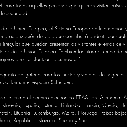
 para todas aquellas personas que quieran visitar países 
 de seguridad. 
de la Unión Europea, el Sistema Europeo de Información y
"una autorización de viaje que contribuirá a identificar cual
 irregular que puedan presentar los visitantes exentos de v
teras de la Unión Europea. También facilitará el cruce de fr
iajeros que no plantean tales riesgos".
equisito obligatorio para los turistas y viajeros de negocios 
e conforman el espacio Schengen.
se solicitará el permiso electrónico ETIAS son: Alemania, Au
slovenia, España, Estonia, Finlandia, Francia, Grecia, Hun
tenstein, Lituania, Luxemburgo, Malta, Noruega, Países Bajos
heca, República Eslovaca, Suecia y Suiza. 