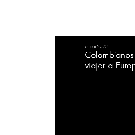
RESUMEN
SALUD
DEP
6 sept 2023
BIENESTAR
EVENTOS
Colombianos 
viajar a Euro
EMPRESAS
TECNOLO