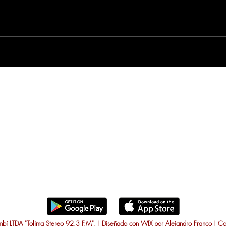
í LTDA "Tolima Stereo 92.3 F.M". | Diseñado con WIX por Alejandro Franco | C