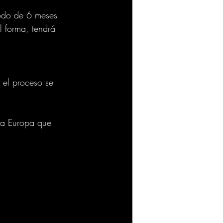
iodo de 6 meses 
 forma, tendrá 
 el proceso se 
r a Europa que 