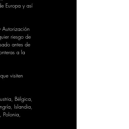
de Europa y así 
 Autorización 
quier riesgo de 
isado antes de 
onteras a la 
que visiten 
stria, Bélgica, 
gría, Islandia, 
, Polonia, 