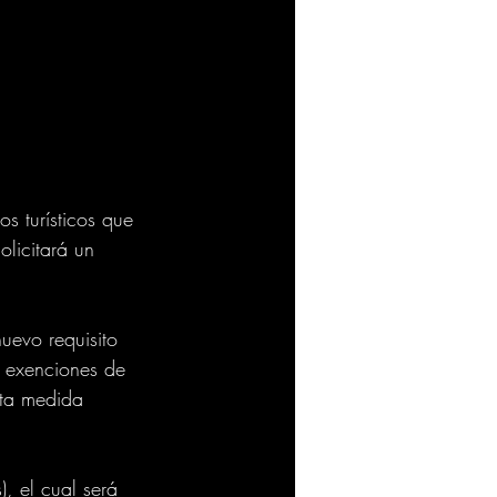
s turísticos que 
olicitará un 
uevo requisito 
 exenciones de 
sta medida 
, el cual será 