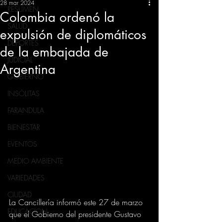
28 mar 2024
RESUMEN
Colombia ordenó la
SALUD
expulsión de diplomáticos
DEPORTES
de la embajada de
JUDICIAL
Argentina
GOBIERNO
INSÓLITAS
FARANDULA
BIENESTAR
EVENTOS
MEDIO AMBIENTE
VARIEDADES
CIUDAD
La Cancillería informó este 27 de marzo 
EDUCACION
que el Gobierno del presidente Gustavo 