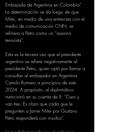
Embajada de Argentina en Colombia”. 
La determinación se da luego de que 
Milei, en medio de una entrevista con el 
medio de comunicación CNN, se 
refiriera a Petro como un “asesino 
terrorista”.
Esta es la tercera vez que el presidente 
argentino se refiere negativamente al 
presidente Petro, quien optó por llamar a 
consultas al embajador en Argentina 
Camilo Romero a principios de este 
2024. A propósito, el diplomático 
mencionó en su cuenta de X: “Cero y 
van tres. Es claro que cada que le 
pregunten a Javier Milei por Gustavo 
Petro responderá con insultos”.
La medida tomada por el gobierno 