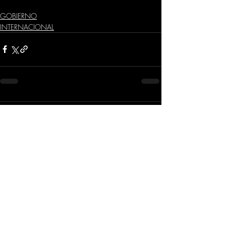
GOBIERNO
INTERNACIONAL
Comentarios
Escribir un comentario...
Dirección
​Carrera 3 # 12 - 36