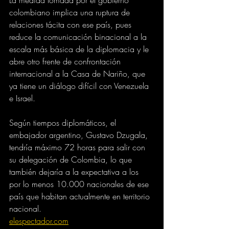
colombiano implica una ruptura de 
relaciones tácita con ese país, pues 
reduce la comunicación binacional a la 
escala más básica de la diplomacia y le 
abre otro frente de confrontación 
internacional a la Casa de Nariño, que 
ya tiene un diálogo difícil con Venezuela 
e Israel.
Según tiempos diplomáticos, el 
embajador argentino, Gustavo Dzugala, 
tendría máximo 72 horas para salir con 
su delegación de Colombia, lo que 
también dejaría a la expectativa a los 
por lo menos 10.000 nacionales de ese 
país que habitan actualmente en territorio 
nacional.
elespectador.com