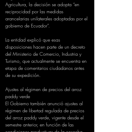
Agricultura, la decisión se adopta “en 
reciprocidad por las medidas 
arancelarias unilaterales adoptadas por el 
gobierno de Ecuador”.
La entidad explicó que esas 
disposiciones hacen parte de un decreto 
del Ministerio de Comercio, Industria y 
Turismo, que actualmente se encuentra en 
etapa de comentarios ciudadanos antes 
de su expedición.
Ajustes al régimen de precios del arroz 
paddy verde
El Gobierno también anunció ajustes al 
régimen de libertad regulada de precios 
del arroz paddy verde, vigente desde el 
semestre anterior, en función de las 
condiciones productivas de la cosecha 