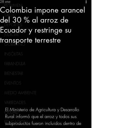
28 ene
RESUMEN
Colombia impone arancel
SALUD
del 30 % al arroz de
DEPORTES
Ecuador y restringe su
JUDICIAL
transporte terrestre
GOBIERNO
INSÓLITAS
FARANDULA
BIENESTAR
EVENTOS
MEDIO AMBIENTE
VARIEDADES
El Ministerio de Agricultura y Desarrollo 
CIUDAD
Rural informó que el arroz y todos sus 
EDUCACION
subproductos fueron incluidos dentro de 