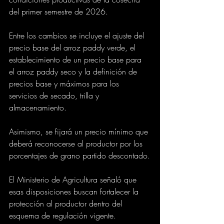
del primer semestre de 2026.
Entre los cambios se incluye el ajuste del 
precio base del arroz paddy verde, el 
establecimiento de un precio base para 
el arroz paddy seco y la definición de 
precios base y máximos para los 
servicios de secado, trilla y 
almacenamiento.
Asimismo, se fijará un precio mínimo que 
deberá reconocerse al productor por los 
porcentajes de grano partido descontado.
El Ministerio de Agricultura señaló que 
esas disposiciones buscan fortalecer la 
protección al productor dentro del 
esquema de regulación vigente.