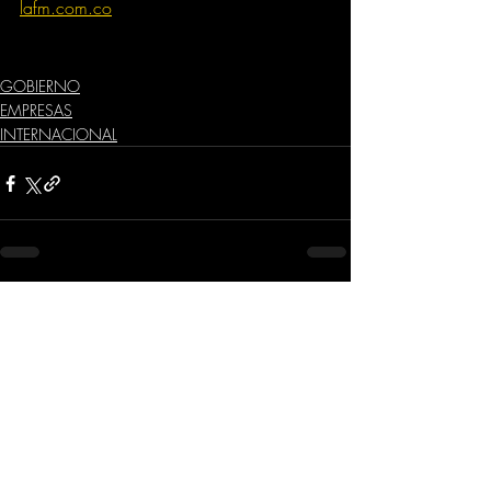
lafm.com.co
GOBIERNO
EMPRESAS
INTERNACIONAL
Comentarios
Escribir un comentario...