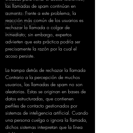
EMPRESAS
las llamadas de spam continúan en 
aumento. Frente a este problema, la 
TECNOLOGIA
reacción más común de los usuarios es 
INTERNACIONAL
rechazar la llamada o colgar de 
TURISMO
inmediato; sin embargo, expertos 
advierten que esta práctica podría ser 
precisamente la razón por la cual el 
acoso persiste.
La trampa detrás de rechazar la llamada
Contrario a la percepción de muchos 
usuarios, las llamadas de spam no son 
aleatorias. Estas se originan en bases de 
datos estructuradas, que contienen 
perfiles de contacto gestionados por 
sistemas de inteligencia artificial. Cuando 
una persona cuelga o ignora la llamada, 
dichos sistemas interpretan que la línea 