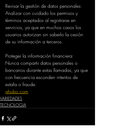
Revisar la gestión de datos personales: 
Analizar con cuidado los permisos y 
términos aceptados al registrarse en 
servicios, ya que en muchos casos los 
usuarios autorizan sin saberlo la cesión 
de su información a terceros.
Proteger la información financiera: 
Nunca compartir datos personales o 
bancarios durante estas llamadas, ya que 
con frecuencia esconden intentos de 
estafa o fraude.
qhubo.com
VARIEDADES
TECNOLOGIA