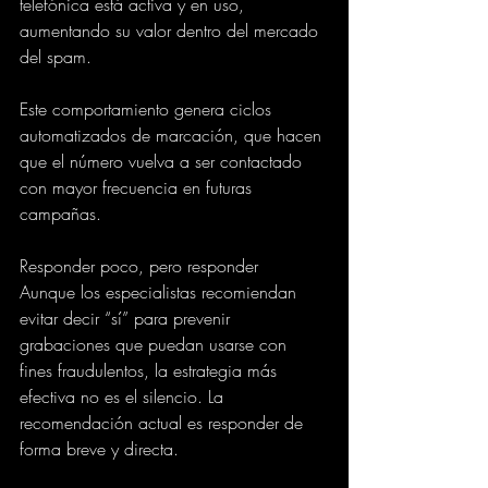
telefónica está activa y en uso, 
aumentando su valor dentro del mercado 
del spam.
Este comportamiento genera ciclos 
automatizados de marcación, que hacen 
que el número vuelva a ser contactado 
con mayor frecuencia en futuras 
campañas.
Responder poco, pero responder
Aunque los especialistas recomiendan 
evitar decir “sí” para prevenir 
grabaciones que puedan usarse con 
fines fraudulentos, la estrategia más 
efectiva no es el silencio. La 
recomendación actual es responder de 
forma breve y directa.