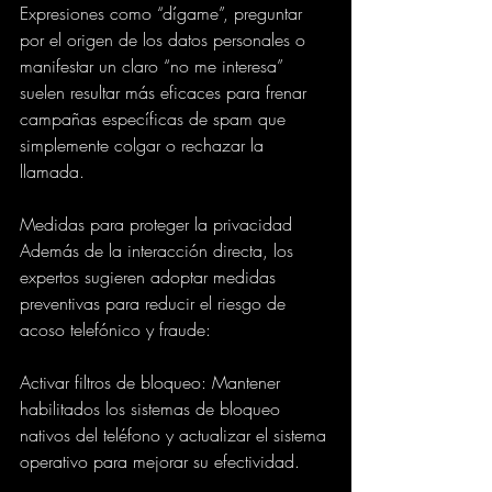
Expresiones como “dígame”, preguntar 
por el origen de los datos personales o 
manifestar un claro “no me interesa” 
suelen resultar más eficaces para frenar 
campañas específicas de spam que 
simplemente colgar o rechazar la 
llamada.
Medidas para proteger la privacidad
Además de la interacción directa, los 
expertos sugieren adoptar medidas 
preventivas para reducir el riesgo de 
acoso telefónico y fraude:
Activar filtros de bloqueo: Mantener 
habilitados los sistemas de bloqueo 
nativos del teléfono y actualizar el sistema 
operativo para mejorar su efectividad.