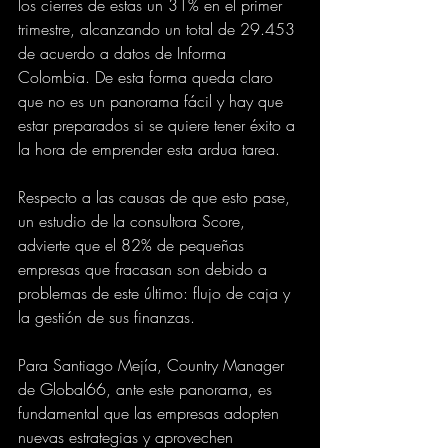
los cierres de estas un 31% en el primer 
trimestre, alcanzando un total de 29.453 
de acuerdo a datos de Informa 
Colombia. De esta forma queda claro 
que no es un panorama fácil y hay que 
estar preparados si se quiere tener éxito a 
la hora de emprender esta ardua tarea.
Respecto a las causas de que esto pase, 
un estudio de la consultora Score, 
advierte que el 82% de pequeñas 
empresas que fracasan son debido a 
problemas de este último: flujo de caja y 
la gestión de sus finanzas.
Para Santiago Mejía, Country Manager 
de Global66, ante este panorama, es 
fundamental que las empresas adopten 
nuevas estrategias y aprovechen 