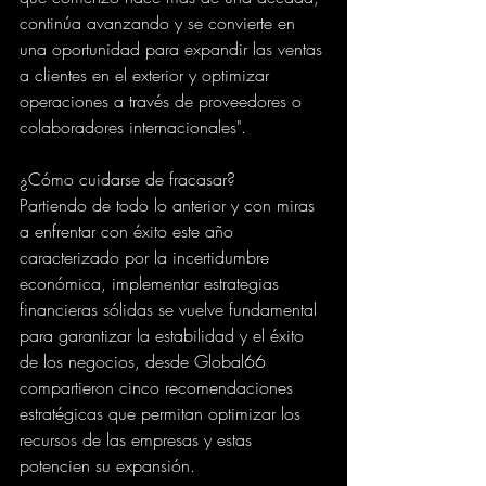
continúa avanzando y se convierte en 
una oportunidad para expandir las ventas 
a clientes en el exterior y optimizar 
operaciones a través de proveedores o 
colaboradores internacionales".
¿Cómo cuidarse de fracasar?
Partiendo de todo lo anterior y con miras 
a enfrentar con éxito este año 
caracterizado por la incertidumbre 
económica, implementar estrategias 
financieras sólidas se vuelve fundamental 
para garantizar la estabilidad y el éxito 
de los negocios, desde Global66 
compartieron cinco recomendaciones 
estratégicas que permitan optimizar los 
recursos de las empresas y estas 
potencien su expansión.