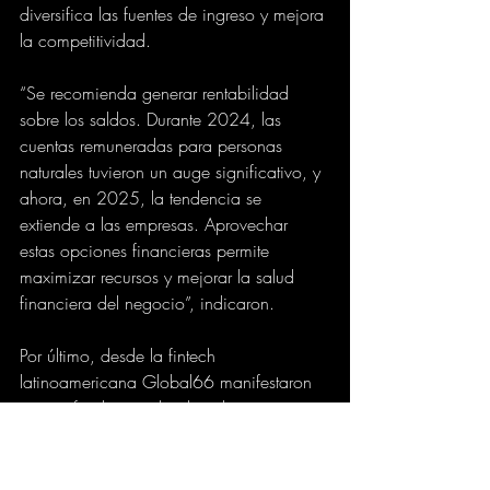
diversifica las fuentes de ingreso y mejora 
la competitividad.
“Se recomienda generar rentabilidad 
sobre los saldos. Durante 2024, las 
cuentas remuneradas para personas 
naturales tuvieron un auge significativo, y 
ahora, en 2025, la tendencia se 
extiende a las empresas. Aprovechar 
estas opciones financieras permite 
maximizar recursos y mejorar la salud 
financiera del negocio”, indicaron.
Por último, desde la fintech 
latinoamericana Global66 manifestaron 
que es fundamental reducir los costos 
financieros mediante una revisión 
detallada de comisiones bancarias y 
tipos de cambio utilizados en 