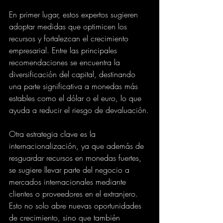
En primer lugar, estos expertos sugieren 
adoptar medidas que optimicen los 
recursos y fortalezcan el crecimiento 
empresarial. Entre las principales 
recomendaciones se encuentra la 
diversificación del capital, destinando 
una parte significativa a monedas más 
estables como el dólar o el euro, lo que 
ayuda a reducir el riesgo de devaluación.
Otra estrategia clave es la 
internacionalización, ya que además de 
resguardar recursos en monedas fuertes, 
se sugiere llevar parte del negocio a 
mercados internacionales mediante 
clientes o proveedores en el extranjero. 
Esto no solo abre nuevas oportunidades 
de crecimiento, sino que también 