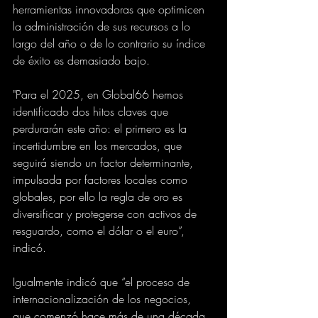
herramientas innovadoras que optimicen 
la administración de sus recursos a lo 
largo del año o de lo contrario su índice 
de éxito es demasiado bajo.
"Para el 2025, en Global66 hemos 
identificado dos hitos claves que 
perdurarán este año: el primero es la 
incertidumbre en los mercados, que 
seguirá siendo un factor determinante, 
impulsada por factores locales como 
globales, por ello la regla de oro es 
diversificar y protegerse con activos de 
resguardo, como el dólar o el euro”, 
indicó.
Igualmente indicó que “el proceso de 
internacionalización de los negocios, 
que comenzó hace más de una década, 