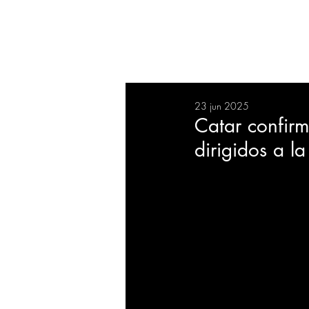
RESUMEN
SALUD
DEP
23 jun 2025
BIENESTAR
EVENTOS
Catar confirm
dirigidos a l
EMPRESAS
TECNOLO