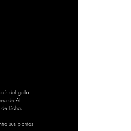
aís del golfo 
érea de Al 
s de Doha.
tra sus plantas 