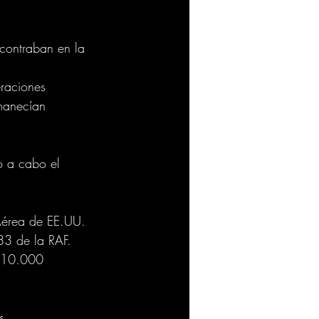
ncontraban en la 
 
raciones 
manecían 
o a cabo el 
Aérea de EE.UU. 
3 de la RAF. 
s 10.000 
s.