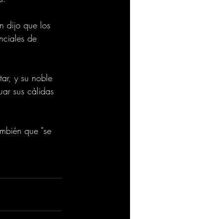
 dijo que los 
nciales de 
ar, y su noble 
ar sus cálidas 
ambién que "se 