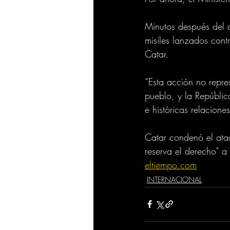
Minutos después del 
misiles lanzados cont
Catar.
“Esta acción no repr
pueblo, y la Repúblic
e históricas relacion
Catar condenó el ataq
reserva el derecho" a
eltiempo.com
INTERNACIONAL