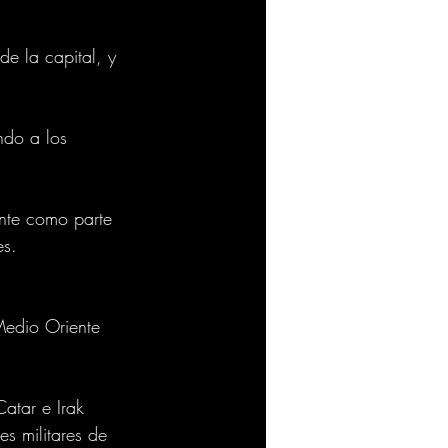
de la capital, y 
do a los 
nte como parte 
es.
 
Medio Oriente 
atar e Irak
s militares de 