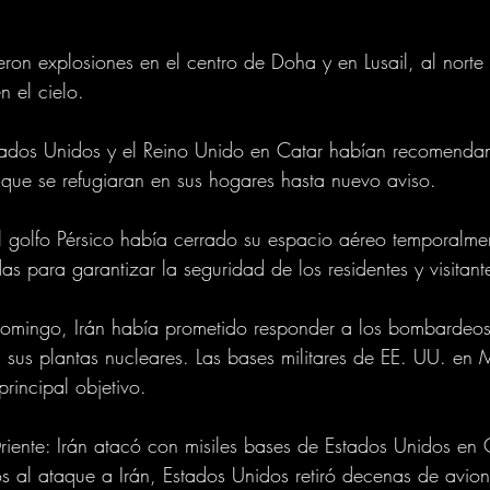
ron explosiones en el centro de Doha y en Lusail, al norte 
n el cielo.
ados Unidos y el Reino Unido en Catar habían recomendan
que se refugiaran en sus hogares hasta nuevo aviso.
l golfo Pérsico había cerrado su espacio aéreo temporalme
s para garantizar la seguridad de los residentes y visitant
 domingo, Irán había prometido responder a los bombardeos
 sus plantas nucleares. Las bases militares de EE. UU. en 
rincipal objetivo. 
iente: Irán atacó con misiles bases de Estados Unidos en C
s al ataque a Irán, Estados Unidos retiró decenas de avione