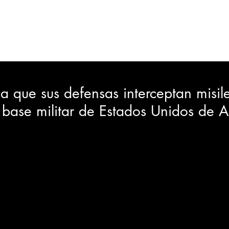
ORTES
JUDICIAL
GOBIERNO
INSÓLITAS
MEDIO AMBIENTE
VARIEDADES
CIUDAD
a que sus defensas interceptan misil
a base militar de Estados Unidos de 
GIA
INTERNACIONAL
TURISMO