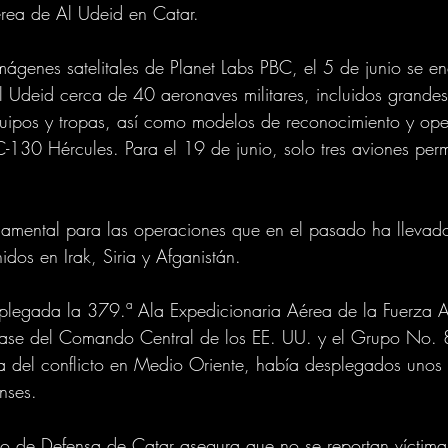
érea de Al Udeid en Catar.
ágenes satelitales de Planet Labs PBC, el 5 de junio se e
l Udeid cerca de 40 aeronaves militares, incluidos grandes
quipos y tropas, así como modelos de reconocimiento y ope
-130 Hércules. Para el 19 de junio, solo tres aviones per
damental para las operaciones que en el pasado ha llevad
idos en Irak, Siria y Afganistán.
splegada la 379.ª Ala Expedicionaria Aérea de la Fuerza 
ase del Comando Central de los EE. UU. y el Grupo No. 8
da del conflicto en Medio Oriente, había desplegados uno
nses.
rio de Defensa de Catar asegura que no se reportan víctima