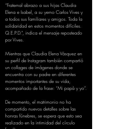
“Fraternal abrazo a sus hijas Claudia 
Elena e Isabel, a su yerno Carlos Vives y 
a todos sus familiares y amigos. Toda la 
solidaridad en estos momentos difíciles. 
Q.E.P.D.”, indica el mensaje reposteado 
por Vives.
Mientras que Claudia Elena Vásquez en 
su perfil de Instagram también compartió 
un collages de imágenes donde se 
encuentra con su padre en diferentes 
momentos importantes de su vida, 
acompañado de la frase: “Mi papá y yo”.
De momento, el matrimonio no ha 
compartido nuevos detalles sobre las 
honras fúnebres, se espera que esto sea 
realizado en la intimidad del círculo 