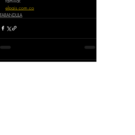
familiar.
elpais.com.co
FARANDULA
Comentarios
Escribir un comentario...
Dirección
​Carrera 3 # 12 - 36