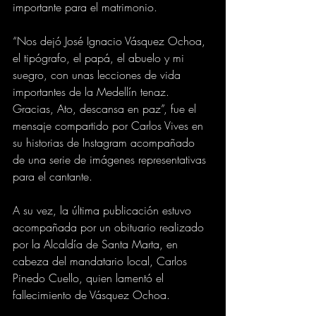
importante para el matrimonio.
“Nos dejó José Ignacio Vásquez Ochoa, 
el tipógrafo, el papá, el abuelo y mi 
suegro, con unas lecciones de vida 
importantes de la Medellín tenaz. 
Gracias, Ato, descansa en paz”, fue el 
mensaje compartido por Carlos Vives en 
su historias de Instagram acompañado 
de una serie de imágenes representativas 
para el cantante.
A su vez, la última publicación estuvo 
acompañada por un obituario realizado 
por la Alcaldía de Santa Marta, en 
cabeza del mandatario local, Carlos 
Pinedo Cuello, quien lamentó el 
fallecimiento de Vásquez Ochoa.