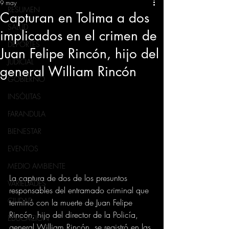
9 may
RESUMEN
Capturan en Tolima a dos
SALUD
implicados en el crimen de
DEPORTES
Juan Felipe Rincón, hijo del
JUDICIAL
general William Rincón
GOBIERNO
INSÓLITAS
FARANDULA
BIENESTAR
EVENTOS
MEDIO AMBIENTE
La captura de dos de los presuntos 
VARIEDADES
responsables del entramado criminal que 
CIUDAD
terminó con la muerte de Juan Felipe 
Rincón, hijo del director de la Policía, 
EDUCACION
general William Rincón, se registró en las 