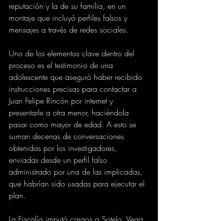
reputación y la de su familia, en un 
montaje que incluyó perfiles falsos y 
mensajes a través de redes sociales.
Uno de los elementos clave dentro del 
proceso es el testimonio de una 
adolescente que aseguró haber recibido 
instrucciones precisas para contactar a 
Juan Felipe Rincón por internet y 
presentarle a otra menor, haciéndola 
pasar como mayor de edad. A esto se 
suman decenas de conversaciones 
obtenidas por los investigadores, 
enviadas desde un perfil falso 
administrado por una de las implicadas, 
que habrían sido usadas para ejecutar el 
plan.
La Fiscalía imputó cargos a Sotelo, Vega 