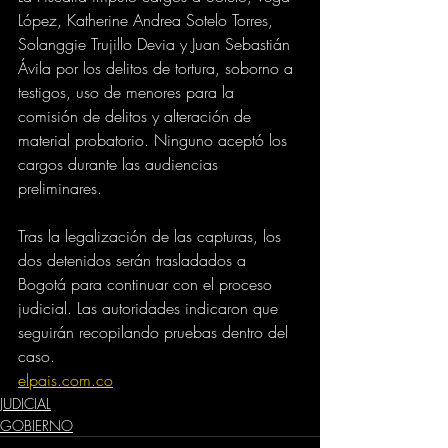
López, Katherine Andrea Sotelo Torres, 
Solanggie Trujillo Devia y Juan Sebastián 
Ávila por los delitos de tortura, soborno a 
testigos, uso de menores para la 
comisión de delitos y alteración de 
material probatorio. Ninguno aceptó los 
cargos durante las audiencias 
preliminares.
Tras la legalización de las capturas, los 
dos detenidos serán trasladados a 
Bogotá para continuar con el proceso 
judicial. Las autoridades indicaron que 
seguirán recopilando pruebas dentro del 
caso.
elpais.com.co
JUDICIAL
GOBIERNO