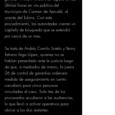
EMPRESAS
últimas horas en vía pública del 
municipio de Carmen de Apicalá, al 
TECNOLOGIA
oriente del Tolima. Con este 
INTERNACIONAL
procedimiento, las autoridades cierran un 
TURISMO
capítulo de búsqueda que se extendió 
por cerca de un mes.
Se trata de Andrés Camilo Sotelo y Yeimy 
Tatiana Vega López, quienes no se 
habían presentado ante la justicia luego 
de que, a mediados de marzo, la jueza 
26 de control de garantías ordenara 
medida de aseguramiento en centro 
carcelario para cinco personas 
vinculadas al caso. Solo tres de los 
procesados acudieron a las audiencias, 
lo que llevó a activar operativos para 
ubicar a los dos restantes.