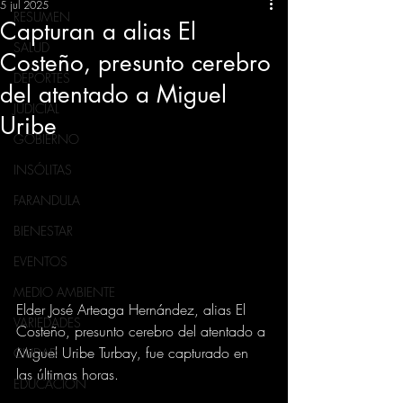
5 jul 2025
RESUMEN
Capturan a alias El
SALUD
Costeño, presunto cerebro
DEPORTES
del atentado a Miguel
JUDICIAL
Uribe
GOBIERNO
INSÓLITAS
FARANDULA
BIENESTAR
EVENTOS
MEDIO AMBIENTE
Elder José Arteaga Hernández, alias El 
VARIEDADES
Costeño, presunto cerebro del atentado a 
Miguel Uribe Turbay, fue capturado en 
CIUDAD
las últimas horas.
EDUCACION