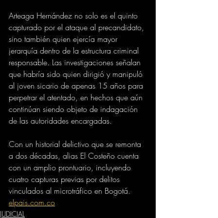
Arteaga Hernández no solo es el quinto 
capturado por el ataque al precandidato, 
sino también quien ejercía mayor 
jerarquía dentro de la estructura criminal 
responsable. Las investigaciones señalan 
que habría sido quien dirigió y manipuló 
al joven sicario de apenas 15 años para 
perpetrar el atentado, en hechos que aún 
continúan siendo objeto de indagación 
de las autoridades encargadas.
Con un historial delictivo que se remonta 
a dos décadas, alias El Costeño cuenta 
con un amplio prontuario, incluyendo 
cuatro capturas previas por delitos 
vinculados al microtráfico en Bogotá.
elpais.com.co
JUDICIAL