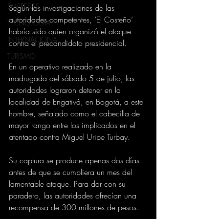
EMPRESAS
Según las investigaciones de las 
autoridades competentes, ‘El Costeño’ 
TECNOLOGIA
habría sido quien organizó el ataque 
INTERNACIONAL
contra el precandidato presidencial.
TURISMO
En un operativo realizado en la 
madrugada del sábado 5 de julio, las 
autoridades lograron detener en la 
localidad de Engativá, en Bogotá, a este 
hombre, señalado como el cabecilla de 
mayor rango entre los implicados en el 
atentado contra Miguel Uribe Turbay.
Su captura se produce apenas dos días 
antes de que se cumpliera un mes del 
lamentable ataque. Para dar con su 
paradero, las autoridades ofrecían una 
recompensa de 300 millones de pesos.