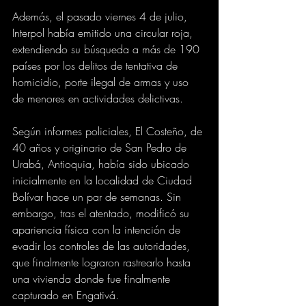
Además, el pasado viernes 4 de julio, 
Interpol había emitido una circular roja, 
extendiendo su búsqueda a más de 190 
países por los delitos de tentativa de 
homicidio, porte ilegal de armas y uso 
de menores en actividades delictivas.
Según informes policiales, El Costeño, de 
40 años y originario de San Pedro de 
Urabá, Antioquia, había sido ubicado 
inicialmente en la localidad de Ciudad 
Bolívar hace un par de semanas. Sin 
embargo, tras el atentado, modificó su 
apariencia física con la intención de 
evadir los controles de las autoridades, 
que finalmente lograron rastrearlo hasta 
una vivienda donde fue finalmente 
capturado en Engativá.