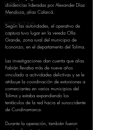
EMPRESAS
disidencias lideradas por Alexander Díaz 
Mendoza, alias Calarcá.
TECNOLOGIA
INTERNACIONAL
Según las autoridades, el operativo de 
captura tuvo lugar en la vereda Olla 
TURISMO
Grande, zona rural del municipio de 
Icononzo, en el departamento del Tolima.
Las investigaciones dan cuenta que alias 
Fabián llevaba más de nueve años 
vinculado a actividades delictivas y se le 
atribuye la coordinación de extorsiones a 
comerciantes en varios municipios del 
Tolima y estaba expandiendo los 
tentáculos de la red hacia el suroccidente 
de Cundinamarca.
Durante la operación, también fueron 