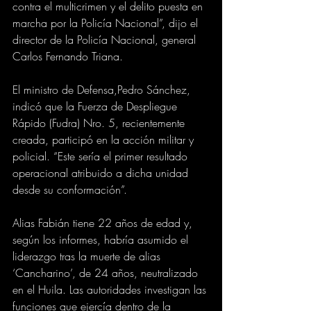
contra el multicrimen y el delito puesta en 
marcha por la Policía Nacional”, dijo el 
director de la Policía Nacional, general 
Carlos Fernando Triana.
El ministro de Defensa,Pedro Sánchez, 
indicó que la Fuerza de Despliegue 
Rápido (Fudra) Nro. 5, recientemente 
creada, participó en la acción militar y 
policial. “Este sería el primer resultado 
operacional atribuido a dicha unidad 
desde su conformación”.
Alias Fabián tiene 22 años de edad y, 
según los informes, habría asumido el 
liderazgo tras la muerte de alias 
‘Cancharino’, de 24 años, neutralizado 
en el Huila. Las autoridades investigan las 
funciones que ejercía dentro de la 