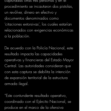
capturadas otras tres personas y en el 
procedimiento se incautaron dos pistolas, 
un revólver, dinero en efectivo y 
documentos denominados como 
‘citaciones extorsivas’, los cuales estarían 
relacionados con exigencias económicas 
a la población.
De acuerdo con la Policía Nacional, este 
resultado impacta las capacidades 
operativas y financieras del Estado Mayor 
Central. Las autoridades consideran que 
con esta captura se debilita la intención 
de expansión territorial de la estructura 
armada ilegal.
“Este contundente resultado operativo, 
coordinado con el Ejército Nacional, se 
produce en el marco de la ofensiva 