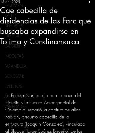
15 abr 2025
RESUMEN
Cae cabecilla de
SALUD
disidencias de las Farc que
DEPORTES
buscaba expandirse en
JUDICIAL
Tolima y Cundinamarca
GOBIERNO
INSÓLITAS
FARANDULA
BIENESTAR
EVENTOS
La Policía Nacional, con el apoyo del 
MEDIO AMBIENTE
Ejército y la Fuerza Aeroespacial de 
VARIEDADES
Colombia, reportó la captura de alias 
Fabián, presunto cabecilla de la 
CIUDAD
estructura ‘Joaquín González’, vinculada 
EDUCACION
al Bloque ‘Jorge Suárez Briceño’ de las 