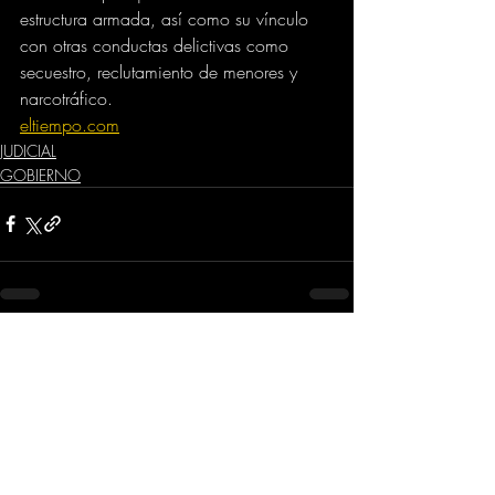
estructura armada, así como su vínculo 
con otras conductas delictivas como 
secuestro, reclutamiento de menores y 
narcotráfico.
eltiempo.com
JUDICIAL
GOBIERNO
Comentarios
Escribir un comentario...