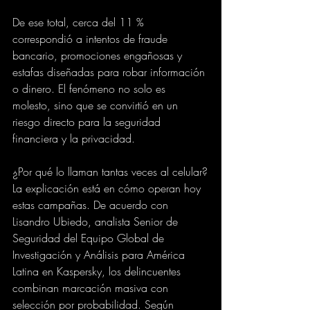
De ese total, cerca del 11 % 
correspondió a intentos de fraude 
bancario, promociones engañosas y 
estafas diseñadas para robar información 
o dinero. El fenómeno no solo es 
molesto, sino que se convirtió en un 
riesgo directo para la seguridad 
financiera y la privacidad.
¿Por qué lo llaman tantas veces al celular?
La explicación está en cómo operan hoy 
estas campañas. De acuerdo con 
Lisandro Ubiedo, analista Senior de 
Seguridad del Equipo Global de 
Investigación y Análisis para América 
Latina en Kaspersky, los delincuentes 
combinan marcación masiva con 
selección por probabilidad. Según 