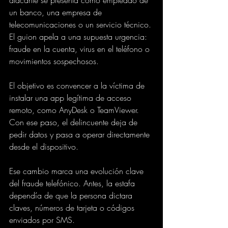
un banco, una empresa de 
telecomunicaciones o un servicio técnico. 
El guion apela a una supuesta urgencia: 
fraude en la cuenta, virus en el teléfono o 
movimientos sospechosos.
El objetivo es convencer a la víctima de 
instalar una app legítima de acceso 
remoto, como AnyDesk o TeamViewer. 
Con ese paso, el delincuente deja de 
pedir datos y pasa a operar directamente 
desde el dispositivo.
Ese cambio marca una evolución clave 
del fraude telefónico. Antes, la estafa 
dependía de que la persona dictara 
claves, números de tarjeta o códigos 
enviados por SMS.