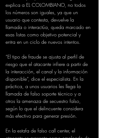
explica a EL COLOMBIANO, no todos 
los números son iguales, ya que un 
usuario que contesta, devuelve la 
llamada o interactúa, queda marcado en 
esas listas como objetivo potencial y 
entra en un ciclo de nuevos intentos.
“El tipo de fraude se ajusta al perfil de 
riesgo que el atacante infiere a partir de 
la interacción, el canal y la información 
disponible”, dice el especialista. En la 
práctica, a unos usuarios les llega la 
llamada de falso soporte técnico y a 
otros la amenaza de secuestro falso, 
según lo que el delincuente considera 
más efectivo para generar presión.
En la estafa de falso call center, el 
atacante se presenta como empleado de 