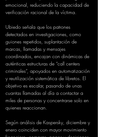
emocional, reduciendo la capacidad de 
verificación racional de la víctima.
Ubiedo señala que los patrones 
detectados en investigaciones, como 
guiones repetidos, suplantación de 
marcas, llamadas y mensajes 
coordinados, encajan con dinámicas de 
auténticas estructuras de “call centers 
criminales”, apoyados en automatización 
y reutilización sistemática de libretos. El 
objetivo es escalar, pasando de unas 
cuantas llamadas al día a contactar a 
miles de personas y concentrarse solo en 
quienes reaccionan.
Según análisis de Kaspersky, diciembre y 
enero coinciden con mayor movimiento 
financiero, compras, pagos y decisiones 