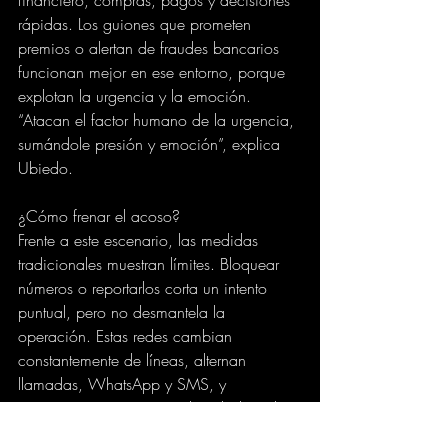
rápidas. Los guiones que prometen 
premios o alertan de fraudes bancarios 
funcionan mejor en ese entorno, porque 
explotan la urgencia y la emoción. 
“Atacan el factor humano de la urgencia, 
sumándole presión y emoción”, explica 
Ubiedo.
¿Cómo frenar el acoso?
Frente a este escenario, las medidas 
tradicionales muestran límites. Bloquear 
números o reportarlos corta un intento 
puntual, pero no desmantela la 
operación. Estas redes cambian 
constantemente de líneas, alternan 
llamadas, WhatsApp y SMS, y 
reaparecen con nuevas identidades. El 
resultado es una sensación de 