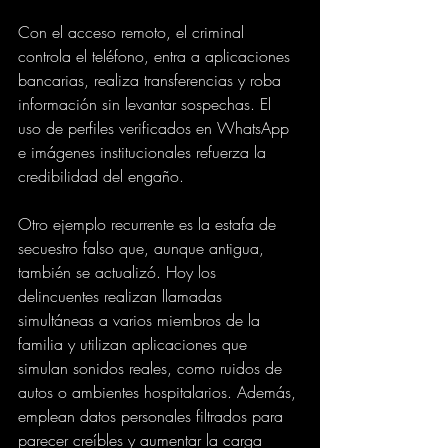
Con el acceso remoto, el criminal 
controla el teléfono, entra a aplicaciones 
bancarias, realiza transferencias y roba 
información sin levantar sospechas. El 
uso de perfiles verificados en WhatsApp 
e imágenes institucionales refuerza la 
credibilidad del engaño.
Otro ejemplo recurrente es la estafa de 
secuestro falso que, aunque antigua, 
también se actualizó. Hoy los 
delincuentes realizan llamadas 
simultáneas a varios miembros de la 
familia y utilizan aplicaciones que 
simulan sonidos reales, como ruidos de 
autos o ambientes hospitalarios. Además, 
emplean datos personales filtrados para 
parecer creíbles y aumentar la carga 