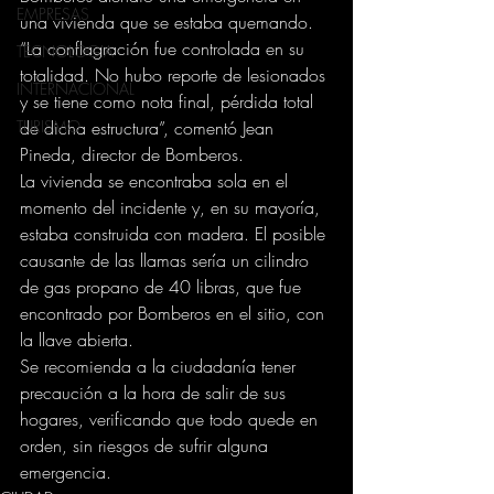
EMPRESAS
una vivienda que se estaba quemando.
“La conflagración fue controlada en su 
TECNOLOGIA
totalidad. No hubo reporte de lesionados 
INTERNACIONAL
y se tiene como nota final, pérdida total 
TURISMO
de dicha estructura”, comentó Jean 
Pineda, director de Bomberos.
La vivienda se encontraba sola en el 
momento del incidente y, en su mayoría, 
estaba construida con madera. El posible 
causante de las llamas sería un cilindro 
de gas propano de 40 libras, que fue 
encontrado por Bomberos en el sitio, con 
la llave abierta.
Se recomienda a la ciudadanía tener 
precaución a la hora de salir de sus 
hogares, verificando que todo quede en 
orden, sin riesgos de sufrir alguna 
emergencia.