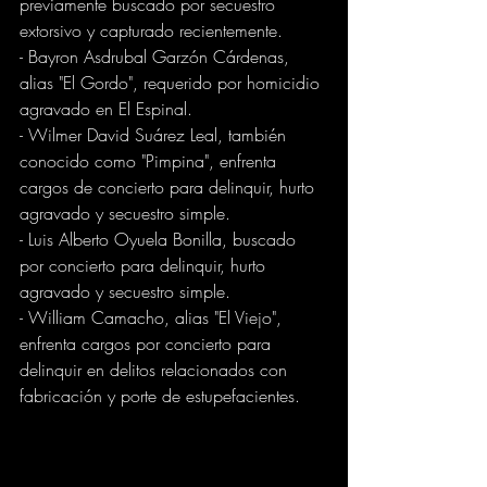
previamente buscado por secuestro 
extorsivo y capturado recientemente.
- Bayron Asdrubal Garzón Cárdenas, 
alias "El Gordo", requerido por homicidio 
agravado en El Espinal.
- Wilmer David Suárez Leal, también 
conocido como "Pimpina", enfrenta 
cargos de concierto para delinquir, hurto 
agravado y secuestro simple.
- Luis Alberto Oyuela Bonilla, buscado 
por concierto para delinquir, hurto 
agravado y secuestro simple.
- William Camacho, alias "El Viejo", 
enfrenta cargos por concierto para 
delinquir en delitos relacionados con 
fabricación y porte de estupefacientes.