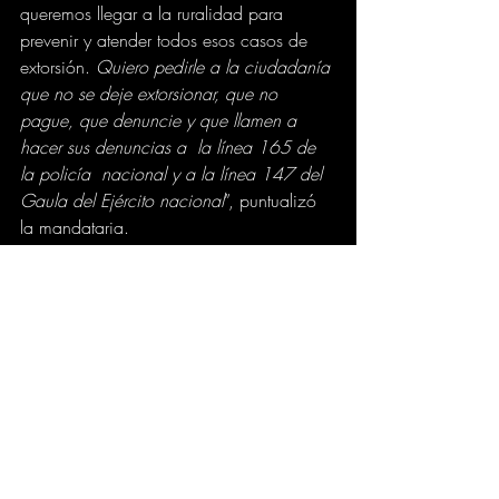
queremos llegar a la ruralidad para 
prevenir y atender todos esos casos de 
extorsión. 
Quiero pedirle a la ciudadanía 
que no se deje extorsionar, que no 
pague, que denuncie y que llamen a 
hacer sus denuncias a  la línea 165 de 
la policía  nacional y a la línea 147 del 
Gaula del Ejército nacional
”, puntualizó 
la mandataria.
JUDICIAL
GOBIERNO
Comentarios