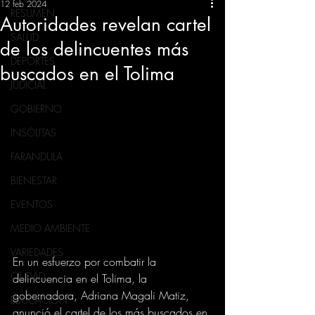
12 feb 2024
RESUMEN
Autoridades revelan cartel
SALUD
de los delincuentes más
DEPORTES
buscados en el Tolima
JUDICIAL
GOBIERNO
INSÓLITAS
FARANDULA
BIENESTAR
EVENTOS
MEDIO AMBIENTE
VARIEDADES
En un esfuerzo por combatir la 
CIUDAD
delincuencia en el Tolima, la 
gobernadora, Adriana Magali Matiz, 
EDUCACION
anunció el cartel de los más buscados en 