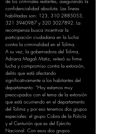
de los criminales restantes, asegurando la 
confidencialidad absoluta. Las líneas 
habilitadas son: 123, 310 2885053, 
321 3940987 y 320 3027892. La 
recompensa busca incentivar la 
participación ciudadana en la lucha 
contra la criminalidad en el Tolima.
A su vez, la gobernadora del Tolima, 
Adriana Magali Matiz, reiteró su firme 
lucha y compromiso contra la extorsión, 
delito que está afectando 
significativamente a los habitantes del 
departamento: “Hoy estamos muy 
preocupados con el tema de la extorsión 
que está ocurriendo en el departamento 
del Tolima y por eso tenemos dos grupos 
especiales: el grupo Cobra de la Policía 
y el Centurión que es del Ejército 
Nacional. Con esos dos grupos 