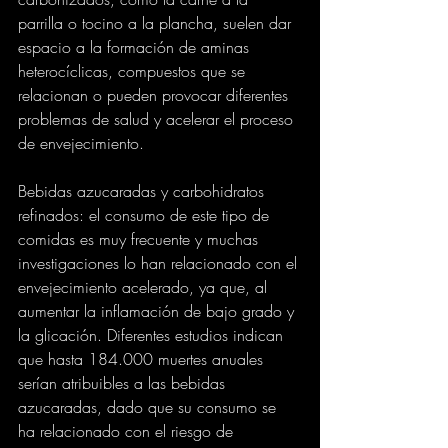
parrilla o tocino a la plancha, suelen dar 
espacio a la formación de aminas 
heterocíclicas, compuestos que se 
relacionan o pueden provocar diferentes 
problemas de salud y acelerar el proceso 
de envejecimiento.
Bebidas azucaradas y carbohidratos 
refinados: el consumo de este tipo de 
comidas es muy frecuente y muchas 
investigaciones lo han relacionado con el 
envejecimiento acelerado, ya que, al 
aumentar la inflamación de bajo grado y 
la glicación. Diferentes estudios indican 
que hasta 184.000 muertes anuales 
serían atribuibles a las bebidas 
azucaradas, dado que su consumo se 
ha relacionado con el riesgo de 