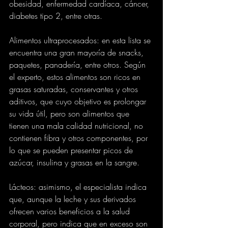
obesidad, enfermedad cardíaca, cáncer, 
diabetes tipo 2, entre otras.
Alimentos ultraprocesados: en esta lista se 
encuentra una gran mayoría de snacks, 
paquetes, panadería, entre otros. Según 
el experto, estos alimentos son ricos en 
grasas saturadas, conservantes y otros 
aditivos, que cuyo objetivo es prolongar 
su vida útil, pero son alimentos que 
tienen una mala calidad nutricional, no 
contienen fibra y otros componentes, por 
lo que se pueden presentar picos de 
azúcar, insulina y grasas en la sangre.
Lácteos: asimismo, el especialista indica 
que, aunque la leche y sus derivados 
ofrecen varios beneficios a la salud 
corporal, pero indica que en exceso son 