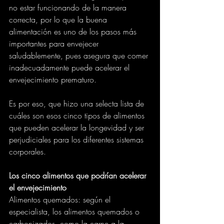
no estar funcionando de la manera 
correcta, por lo que la buena 
alimentación es uno de los pasos más 
importantes para envejecer 
saludablemente, pues asegura que comer 
inadecuadamente puede acelerar el 
envejecimiento prematuro.
Es por eso, que hizo una selecta lista de 
cuáles son esos cinco tipos de alimentos 
que pueden acelerar la longevidad y ser 
perjudiciales para los diferentes sistemas 
corporales.
Los cinco alimentos que podrían acelerar 
el envejecimiento
Alimentos quemados: según el 
especialista, los alimentos quemados o 
carbonizados, como la carne a la 