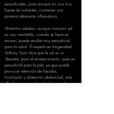
perjudiciales, pues aunque sin una rica 
fuente de nutrientes, contienen una 
proteína altamente inflamatoria.
Alimentos salados: aunque consumir sal 
es casi inevitable, cuando se hace en 
exceso, puede resultar muy perjudicial 
para la salud. El experto en longevidad 
Anthony Yuon dice que la sal es un 
‘desastre’ para el envejecimiento, pues es 
perjudicial para la piel, ya que puede 
provocar retención de líquidos, 
hinchazón y distensión abdominal, más 
allá de su conocida relación con el 
riesgo de sufrir hipertensión.
eltiempo.com
SALUD