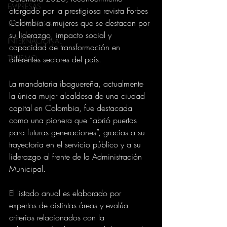
EMPRESAS
otorgado por la prestigiosa revista Forbes 
Colombia a mujeres que se destacan por 
TECNOLOGIA
su liderazgo, impacto social y 
INTERNACIONAL
capacidad de transformación en 
TURISMO
diferentes sectores del país.
La mandataria ibaguereña, actualmente 
la única mujer alcaldesa de una ciudad 
capital en Colombia, fue destacada 
como una pionera que “abrió puertas 
para futuras generaciones”, gracias a su 
trayectoria en el servicio público y a su 
liderazgo al frente de la Administración 
Municipal.
El listado anual es elaborado por 
expertos de distintas áreas y evalúa 
criterios relacionados con la 