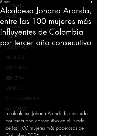
8 may
RESUMEN
Alcaldesa Johana Aranda,
SALUD
entre las 100 mujeres más
DEPORTES
influyentes de Colombia
JUDICIAL
por tercer año consecutivo
GOBIERNO
INSÓLITAS
FARANDULA
BIENESTAR
EVENTOS
MEDIO AMBIENTE
VARIEDADES
La alcaldesa Johana Aranda fue incluida 
CIUDAD
por tercer año consecutivo en el listado 
de las 100 mujeres más poderosas de 
EDUCACION
Colombia 2026, reconocimiento 