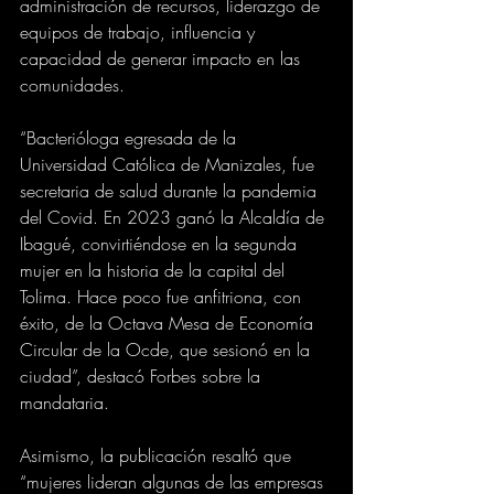
administración de recursos, liderazgo de 
equipos de trabajo, influencia y 
capacidad de generar impacto en las 
comunidades.
“Bacterióloga egresada de la 
Universidad Católica de Manizales, fue 
secretaria de salud durante la pandemia 
del Covid. En 2023 ganó la Alcaldía de 
Ibagué, convirtiéndose en la segunda 
mujer en la historia de la capital del 
Tolima. Hace poco fue anfitriona, con 
éxito, de la Octava Mesa de Economía 
Circular de la Ocde, que sesionó en la 
ciudad”, destacó Forbes sobre la 
mandataria.
Asimismo, la publicación resaltó que 
“mujeres lideran algunas de las empresas 