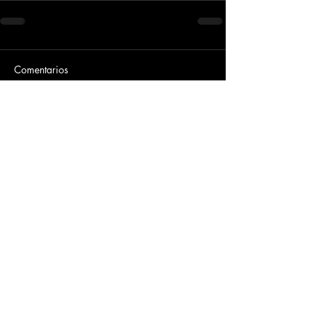
Comentarios
Escribir un comentario...
Dirección
​Carrera 3 # 12 - 36
C.C. Pasaje Real Piso 8
Ibague, Tolima