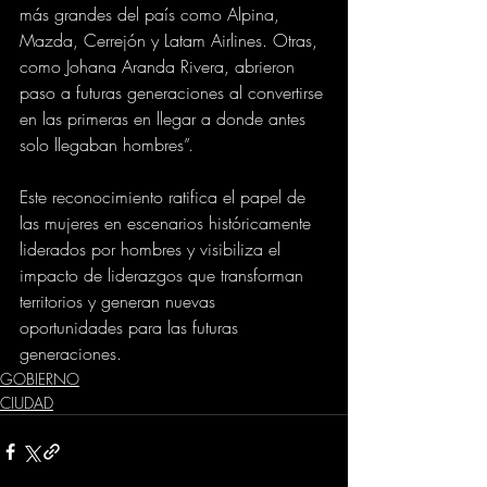
más grandes del país como Alpina, 
Mazda, Cerrejón y Latam Airlines. Otras, 
como Johana Aranda Rivera, abrieron 
paso a futuras generaciones al convertirse 
en las primeras en llegar a donde antes 
solo llegaban hombres”.
Este reconocimiento ratifica el papel de 
las mujeres en escenarios históricamente 
liderados por hombres y visibiliza el 
impacto de liderazgos que transforman 
territorios y generan nuevas 
oportunidades para las futuras 
generaciones.
GOBIERNO
CIUDAD