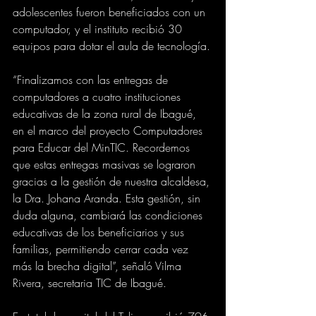
adolescentes fueron beneficiados con un 
computador, y el instituto recibió 30 
equipos para dotar el aula de tecnología.
“Finalizamos con las entregas de 
computadores a cuatro instituciones 
educativas de la zona rural de Ibagué, 
en el marco del proyecto Computadores 
para Educar del MinTIC. Recordemos 
que estas entregas masivas se lograron 
gracias a la gestión de nuestra alcaldesa, 
la Dra. Johana Aranda. Esta gestión, sin 
duda alguna, cambiará las condiciones 
educativas de los beneficiarios y sus 
familias, permitiendo cerrar cada vez 
más la brecha digital”, señaló Vilma 
Rivera, secretaria TIC de Ibagué.