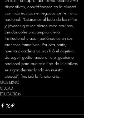
En total, la capital del Tolima recibió 796 
dispositivos, convirtiéndose en la ciudad 
con más equipos entregados del territorio 
nacional. “Estaremos al lado de los niños 
y jóvenes que recibieron estos equipos, 
brindándoles una amplia oferta 
institucional y acompañándolos en sus 
procesos formativos. Por otra parte, 
nuestra alcaldesa ya nos fijó el objetivo 
de seguir gestionando ante el gobierno 
nacional para que este tipo de iniciativas 
se sigan desarrollando en nuestra 
ciudad”, finalizó la funcionaria.
GOBIERNO
CIUDAD
EDUCACION