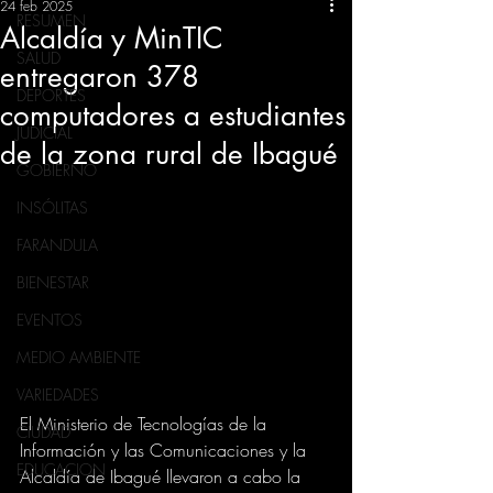
24 feb 2025
RESUMEN
Alcaldía y MinTIC
SALUD
entregaron 378
DEPORTES
computadores a estudiantes
JUDICIAL
de la zona rural de Ibagué
GOBIERNO
INSÓLITAS
FARANDULA
BIENESTAR
EVENTOS
MEDIO AMBIENTE
VARIEDADES
El Ministerio de Tecnologías de la 
CIUDAD
Información y las Comunicaciones y la 
EDUCACION
Alcaldía de Ibagué llevaron a cabo la 