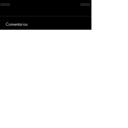
Comentarios
Escribir un comentario...
Dirección
​Carrera 3 # 12 - 36
C.C. Pasaje Real Piso 8
Ibague, Tolima