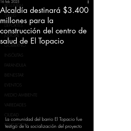
16 feb 2025
RESUMEN
Alcaldía destinará $3.400
SALUD
millones para la
DEPORTES
construcción del centro de
JUDICIAL
salud de El Topacio
GOBIERNO
INSÓLITAS
FARANDULA
BIENESTAR
EVENTOS
MEDIO AMBIENTE
VARIEDADES
CIUDAD
La comunidad del barrio El Topacio fue 
EDUCACION
testigo de la socialización del proyecto 