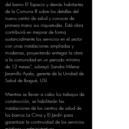
del barrio El Topacio y demás habitantes 
de la Comuna 8 sobre los detalles del 
nuevo centro de salud y conocer de 
primera mano sus inquietudes. Está obra 
contribuirá en mejorar de forma 
sustancialmente los servicios en el sector 
con unas instalaciones ampliadas y 
modernas, proyectando entregar la obra 
a la comunidad en un periodo mínimo 
de 12 meses”, subrayó Sandra Milena 
Jaramillo Ayala, gerente de la Unidad de 
Salud de Ibagué, USI.
Mientras se llevan a cabo los trabajos de 
construcción, se habilitarán las 
instalaciones de los centros de salud de 
los barrios La Cima y El Jardín para 
garantizar la continuidad de los servicios 
médicos y administrativos. 