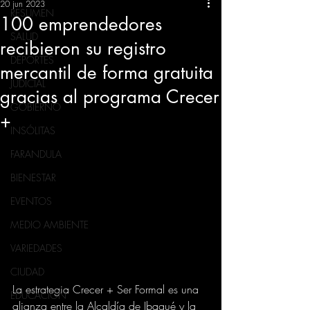
20 jun 2023
RESUMEN
100 emprendedores
SALUD
recibieron su registro
DEPORTES
mercantil de forma gratuita
JUDICIAL
gracias al programa Crecer
GOBIERNO
+
INSÓLITAS
FARANDULA
BIENESTAR
EVENTOS
MEDIO AMBIENTE
VARIEDADES
CIUDAD
La estrategia Crecer + Ser Formal es una 
EDUCACION
alianza entre la Alcaldía de Ibagué y la 