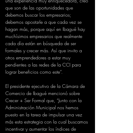
una experiencia muy enriquecedora, creo 
que son de las oportunidades que 
debemos buscar los empresarios; 
debemos apostarle a que cada vez se 
hagan más, porque aquí en Ibagué hay 
muchísimos empresarios que realmente 
cada día están en búsqueda de ser 
formales y crecer más. Así que invito a 
otros emprendedores a estar muy 
pendientes a las redes de la CCI para 
lograr beneficios como este”.
El presidente ejecutivo de la Cámara de 
Comercio de Ibagué mencionó sobre 
Crecer + Ser Formal que, “Junto con la 
Administración Municipal nos hemos 
puesto en la tarea de impulsar una vez 
más esta estrategia con la cual buscamos 
incentivar y aumentar los índices de 