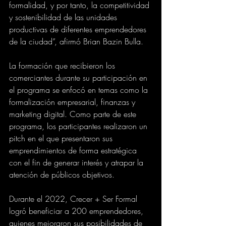
formalidad, y por tanto, la competitividad 
y sostenibilidad de las unidades 
productivas de diferentes emprendedores 
de la ciudad”, afirmó Brian Bazin Bulla.
La formación que recibieron los 
comerciantes durante su participación en 
el programa se enfocó en temas como la 
formalización empresarial, finanzas y 
marketing digital. Como parte de este 
programa, los participantes realizaron un 
pitch en el que presentaron sus 
emprendimientos de forma estratégica 
con el fin de generar interés y atrapar la 
atención de públicos objetivos. 
Durante el 2022, Crecer + Ser Formal 
logró beneficiar a 200 emprendedores, 
quienes mejoraron sus posibilidades de 