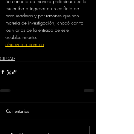
Se conoció de manera preliminar que la 
mujer iba a ingresar a un edificio de 
parqueaderos y por razones que son 
materia de investigación, chocó contra 
los vidrios de la entrada de este 
establecimiento.
elnuevodia.com.co
CIUDAD
Comentarios