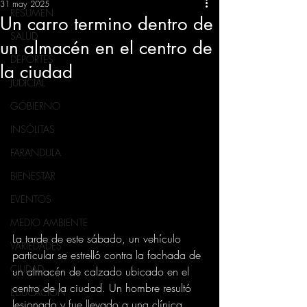
31 may 2025
RESUMEN
Un carro termino dentro de
SALUD
un almacén en el centro de
DEPORTES
la ciudad
JUDICIAL
GOBIERNO
INSÓLITAS
FARANDULA
BIENESTAR
EVENTOS
MEDIO AMBIENTE
La tarde de este sábado, un vehículo 
VARIEDADES
particular se estrelló contra la fachada de 
CIUDAD
un almacén de calzado ubicado en el 
centro de la ciudad. Un hombre resultó 
EDUCACION
lesionado y fue llevado a una clínica.