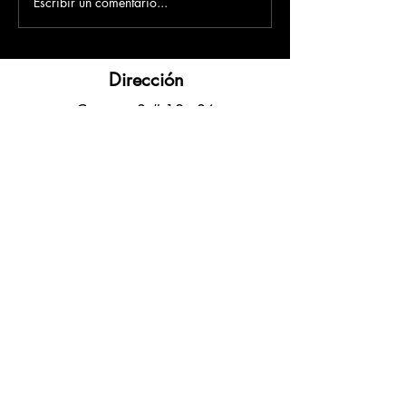
Escribir un comentario...
Dirección
​Carrera 3 # 12 - 36
C.C. Pasaje Real Piso 8
Ibague, Tolima