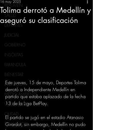
16 may 2025
RESUMEN
Tolima derrotó a Medellín y
SALUD
aseguró su clasificación
DEPORTES
JUDICIAL
GOBIERNO
INSÓLITAS
FARANDULA
BIENESTAR
Este jueves, 15 de mayo, Deportes Tolima 
EVENTOS
derrotó a Independiente Medellín en 
MEDIO AMBIENTE
partido que estaba aplazado de la fecha 
13 de la Liga BetPlay.
VARIEDADES
CIUDAD
El partido se jugó en el estadio Atanasio 
Girardot, sin embargo, Medellín no pudo 
EDUCACION