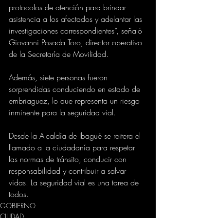
protocolos de atención para brindar 
asistencia a los afectados y adelantar las 
investigaciones correspondientes”, señaló 
Giovanni Posada Toro, director operativo 
de la Secretaría de Movilidad.
Además, siete personas fueron 
sorprendidas conduciendo en estado de 
embriaguez, lo que representa un riesgo 
inminente para la seguridad vial.
Desde la Alcaldía de Ibagué se reitera el 
llamado a la ciudadanía para respetar 
las normas de tránsito, conducir con 
responsabilidad y contribuir a salvar 
vidas. La seguridad vial es una tarea de 
todos.
GOBIERNO
CIUDAD