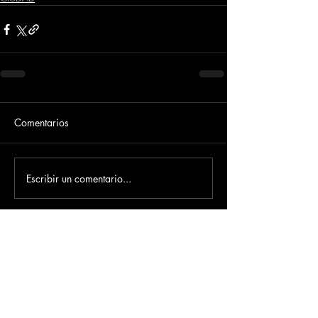
Comentarios
Escribir un comentario...
Dirección
​Carrera 3 # 12 - 36
C.C. Pasaje Real Piso 8
Ibague, Tolima